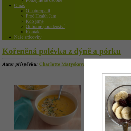
Potkejme se osobně
O nás
O naturopatii
Proč Health Jam
Kdo jsme
Odborné poradenství
Kontakt
Naše srdcovky
Kořeněná polévka z dýně a pórku
Autor příspěvku:
Charlotte Matysková