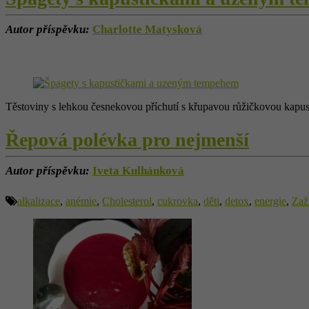
Autor příspěvku:
Charlotte Matysková
Těstoviny s lehkou česnekovou příchutí s křupavou růžičkovou kap
Řepová polévka pro nejmenší
Autor příspěvku:
Iveta Kulhánková
alkalizace
,
anémie
,
Cholesterol
,
cukrovka
,
děti
,
detox
,
energie
,
Zaž