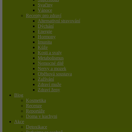
Svačiny
Vánoce
Recepty pro zdraví
Alternativní stravování
Dýchání
Energie
Hormony
Imunita
Kůže
Kosti a svaly
Metabolismus
Nemocné dítě
Nervy a mozek
Oběhová soustava
Zažívání
Zdraví muže
Zdraví ženy
Blog
Kosmetika
Recenze
Reportáže
Doma v kuchyni
Akce
Detoxikace