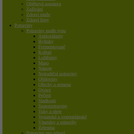
Oběhová soustava
Zažívání
Zdraví muže
Zdraví ženy
Potraviny
Potraviny podle typu
Antioxidanty
Bylinky
Fermentované
Koření
Luštěniny
Maso
Nápoje
Netradiční potraviny
Obiloviny
Ořechy a semena
Ovoce
Pečení
Sladkosti
Superpotraviny
Tuky a oleje
Veganské a vegetariánské
Vitamíny a minerály
Zelenina
Potraviny pro zdraví