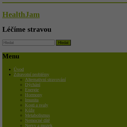
HealthJam
Léčíme stravou
Menu
Úvod
Zdravotní problémy
Alternativní stravování
Dýchání
Energie
Hormony
Imunita
Kosti a svaly
Kůže
Metabolismus
Nemocné dítě
Nervy a mozek