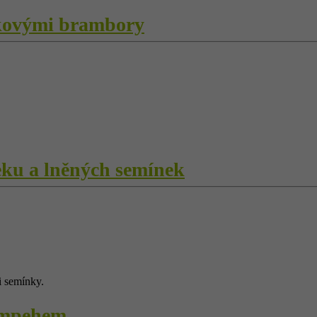
ekovými brambory
eku a lněných semínek
i semínky.
tempehem