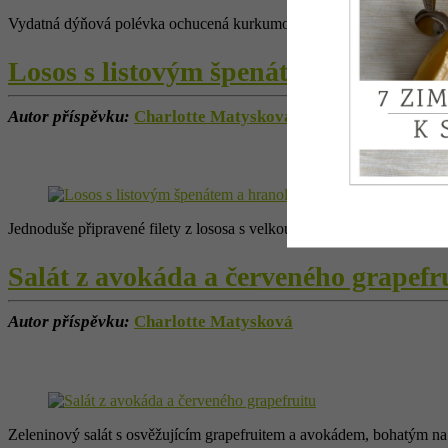
Vydatná dýňová polévka ochucená kurkumou, česnekem a černým k
Losos s listovým špenátem a hranol
Autor příspěvku:
Charlotte Matysková
Jednoduše připravené filety z lososa s velkou porcí listové a brukvo
Salát z avokáda a červeného grapefr
Autor příspěvku:
Charlotte Matysková
Zeleninový salát s osvěžujícím grapefruitem a avokádem, bohatým na 