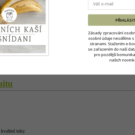
mínem.
ky
PŘIHLÁSI
Zásady zpracování osobn
osobní údaje nesdílíme s 
stranami. Stažením e-bo
se zařazením do naší da
pro pozdější komunika
našich novink
vité zeleniny. Vydatný zdroj vitaminu D nebo omega-3.
uitu
kvalitní tuky.