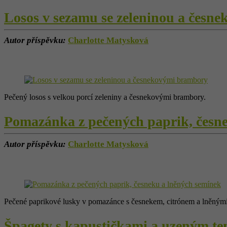
Losos v sezamu se zeleninou a česn
Autor příspěvku:
Charlotte Matysková
Pečený losos s velkou porcí zeleniny a česnekovými brambory.
Pomazánka z pečených paprik, česn
Autor příspěvku:
Charlotte Matysková
Pečené paprikové lusky v pomazánce s česnekem, citrónem a lněným
Špagety s kapustičkami a uzeným 