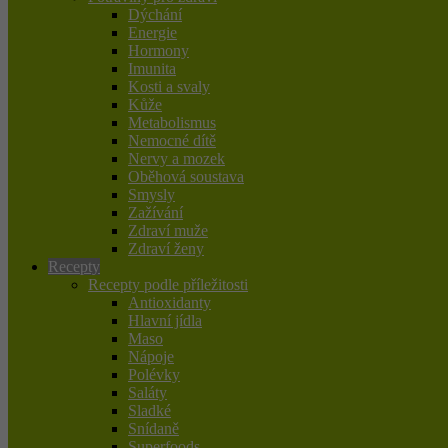
Dýchání
Energie
Hormony
Imunita
Kosti a svaly
Kůže
Metabolismus
Nemocné dítě
Nervy a mozek
Oběhová soustava
Smysly
Zažívání
Zdraví muže
Zdraví ženy
Recepty
Recepty podle příležitosti
Antioxidanty
Hlavní jídla
Maso
Nápoje
Polévky
Saláty
Sladké
Snídaně
Superfoods