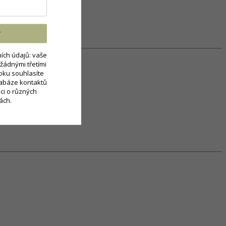
T
ích údajů: vaše
žádnými třetími
oku souhlasíte
tabáze kontaktů
ci o různých
ách.