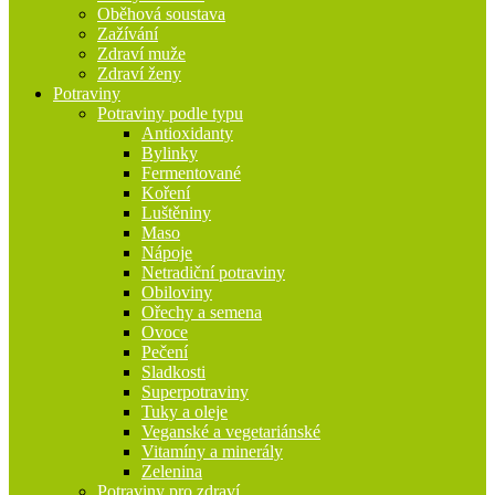
Oběhová soustava
Zažívání
Zdraví muže
Zdraví ženy
Potraviny
Potraviny podle typu
Antioxidanty
Bylinky
Fermentované
Koření
Luštěniny
Maso
Nápoje
Netradiční potraviny
Obiloviny
Ořechy a semena
Ovoce
Pečení
Sladkosti
Superpotraviny
Tuky a oleje
Veganské a vegetariánské
Vitamíny a minerály
Zelenina
Potraviny pro zdraví