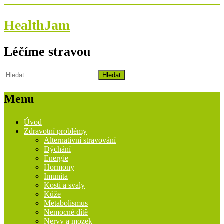
HealthJam
Léčíme stravou
Menu
Úvod
Zdravotní problémy
Alternativní stravování
Dýchání
Energie
Hormony
Imunita
Kosti a svaly
Kůže
Metabolismus
Nemocné dítě
Nervy a mozek