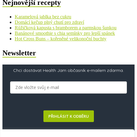
Nejnovější recepty
Karamelová jablka bez cukru
Domácí kečup plný chutí pro zdraví
Růžičková kapusta s bramborem a parmskou šunkou
Banánové smoothie s chia semínky pro lepší spánek
Hot Cross Buns – kořeněné velikonoční buchty
Newsletter
Chci dostávat Health Jam občasník e-mailem zdarma.
PŘIHLÁSIT K ODBĚRU