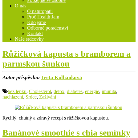
Potkejme se osobně
O nás
O naturopatii
Proč Health Jam
Kdo jsme
Odborné poradenství
Kontakt
Naše srdcovky
Růžičková kapusta s bramborem a
parmskou šunkou
Autor příspěvku:
Iveta Kulhánková
bez lepku
,
Cholesterol
,
detox
,
diabetes
,
energie
,
imunita
,
nachlazení
,
Srdce
,
Zažívání
Rychlý, chutný a zdravý recept s růžičkovou kapustou.
Banánové smoothie s chia semínky