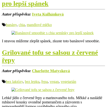
pro lepší spánek
Autor příspěvku:
Iveta Kulhánková
banány
,
chia
,
mandlové mléko
I stravou můžeme zlepšit spánek, zkuste toto banánové smoothie.
Grilované tofu se salsou z červené
řepy
Autor příspěvku:
Charlotte Matysková
bez laktózy
,
bez lepku
,
řepa
,
vegan
,
vegetarián
Lehké jídlo z červené řepy a marinovaného tofu. Měkké a nasládlé
rubínové kousky ovoněné pomerančem a zázvorem s
nejpovedenější formou vyráběného sójového sýra.