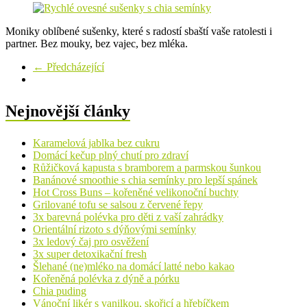
Moniky oblíbené sušenky, které s radostí sbaští vaše ratolesti i
partner. Bez mouky, bez vajec, bez mléka.
← Předcházející
Nejnovější články
Karamelová jablka bez cukru
Domácí kečup plný chutí pro zdraví
Růžičková kapusta s bramborem a parmskou šunkou
Banánové smoothie s chia semínky pro lepší spánek
Hot Cross Buns – kořeněné velikonoční buchty
Grilované tofu se salsou z červené řepy
3x barevná polévka pro děti z vaší zahrádky
Orientální rizoto s dýňovými semínky
3x ledový čaj pro osvěžení
3x super detoxikační fresh
Šlehané (ne)mléko na domácí latté nebo kakao
Kořeněná polévka z dýně a pórku
Chia puding
Vánoční likér s vanilkou, skořicí a hřebíčkem