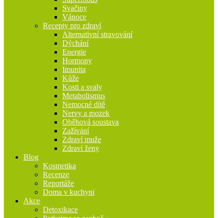
Svačiny
Vánoce
Recepty pro zdraví
Alternativní stravování
Dýchání
Energie
Hormony
Imunita
Kůže
Kosti a svaly
Metabolismus
Nemocné dítě
Nervy a mozek
Oběhová soustava
Zažívání
Zdraví muže
Zdraví ženy
Blog
Kosmetika
Recenze
Reportáže
Doma v kuchyni
Akce
Detoxikace