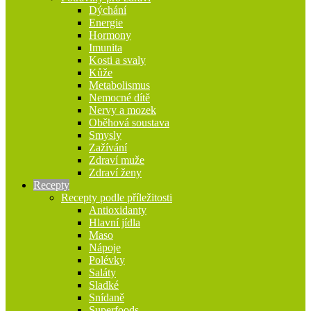
Dýchání
Energie
Hormony
Imunita
Kosti a svaly
Kůže
Metabolismus
Nemocné dítě
Nervy a mozek
Oběhová soustava
Smysly
Zažívání
Zdraví muže
Zdraví ženy
Recepty
Recepty podle příležitosti
Antioxidanty
Hlavní jídla
Maso
Nápoje
Polévky
Saláty
Sladké
Snídaně
Superfoods