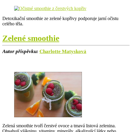
Detoxikační smoothie ze zelené kopřivy podporuje jarní očistu
celého těla.
Zelené smoothie
Autor příspěvku:
Charlotte Matysková
Zelená smoothie tvoří čerstvé ovoce a tmavá listová zelenina.
Obsahují vlákninu, vitaminy, minerály, alkalizující látky nebo