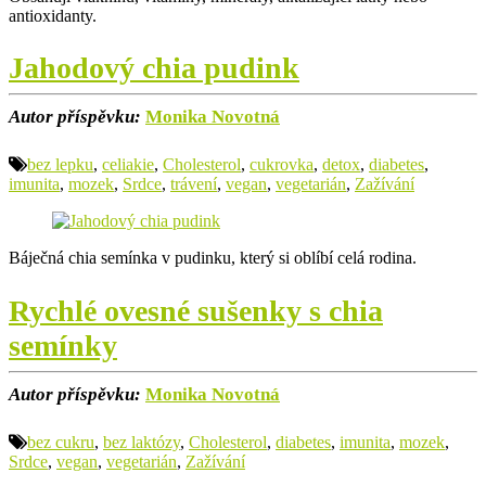
antioxidanty.
Jahodový chia pudink
Autor příspěvku:
Monika Novotná
bez lepku
,
celiakie
,
Cholesterol
,
cukrovka
,
detox
,
diabetes
,
imunita
,
mozek
,
Srdce
,
trávení
,
vegan
,
vegetarián
,
Zažívání
Báječná chia semínka v pudinku, který si oblíbí celá rodina.
Rychlé ovesné sušenky s chia
semínky
Autor příspěvku:
Monika Novotná
bez cukru
,
bez laktózy
,
Cholesterol
,
diabetes
,
imunita
,
mozek
,
Srdce
,
vegan
,
vegetarián
,
Zažívání