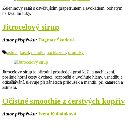
Zeleninový salát s osvěžujícím grapefruitem a avokádem, bohatým
na kvalitní tuky.
Jitrocelový sirup
Autor příspěvku:
Dagmar Škodová
astma
,
kašel
,
mandle
,
nachlazení
,
průdišky
Jitrocelový sirup je přírodní prostředek proti kašli a nachlazení,
posiluje horní cesty dýchací, rozpouští a uvolňuje hleny, usnadňuje
odkašlávání, ulevuje při zánětech průdušek a mandlí, při katarech a
astmatu.
Očistné smoothie z čerstvých kopřiv
Autor příspěvku:
Iveta Kulhánková