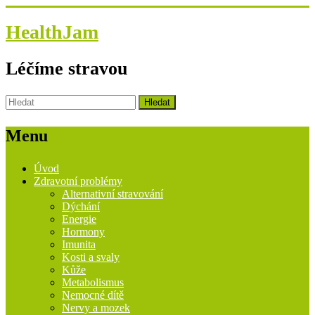
HealthJam
Léčíme stravou
Menu
Úvod
Zdravotní problémy
Alternativní stravování
Dýchání
Energie
Hormony
Imunita
Kosti a svaly
Kůže
Metabolismus
Nemocné dítě
Nervy a mozek