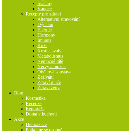
Svačiny
Vánoce
Recepty pro zdraví
Alternativní stravování
Dýchání
Energie
Hormony
Imunita
Kůže
Kosti a svaly
Metabolismus
Nemocné dítě
Nervy a mozek
Oběhová soustava
Zažívání
Zdraví muže
Zdraví ženy
Blog
Kosmetika
Recenze
Reportáže
Doma v kuchyni
Akce
Detoxikace
Potkejme se osobně