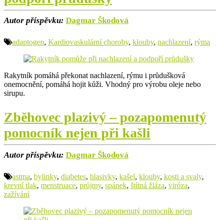
Autor příspěvku:
Dagmar Škodová
adaptogen
,
Kardiovaskulární choroby
,
klouby
,
nachlazení
,
rýma
Rakytník pomáhá překonat nachlazení, rýmu i průdušková
onemocnění, pomáhá hojit kůži. Vhodný pro výrobu oleje nebo
sirupu.
Zběhovec plazivý – pozapomenutý
pomocník nejen při kašli
Autor příspěvku:
Dagmar Škodová
astma
,
bylinky
,
diabetes
,
hlasivky
,
kašel
,
klouby
,
kosti a svaly
,
krevní tlak
,
menstruace
,
průjmy
,
spánek
,
štítná žláza
,
viróza
,
zažívání