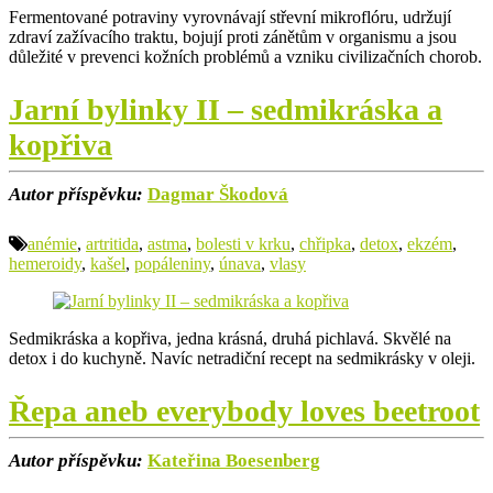
Fermentované potraviny vyrovnávají střevní mikroflóru, udržují
zdraví zažívacího traktu, bojují proti zánětům v organismu a jsou
důležité v prevenci kožních problémů a vzniku civilizačních chorob.
Jarní bylinky II – sedmikráska a
kopřiva
Autor příspěvku:
Dagmar Škodová
anémie
,
artritida
,
astma
,
bolesti v krku
,
chřipka
,
detox
,
ekzém
,
hemeroidy
,
kašel
,
popáleniny
,
únava
,
vlasy
Sedmikráska a kopřiva, jedna krásná, druhá pichlavá. Skvělé na
detox i do kuchyně. Navíc netradiční recept na sedmikrásky v oleji.
Řepa aneb everybody loves beetroot
Autor příspěvku:
Kateřina Boesenberg