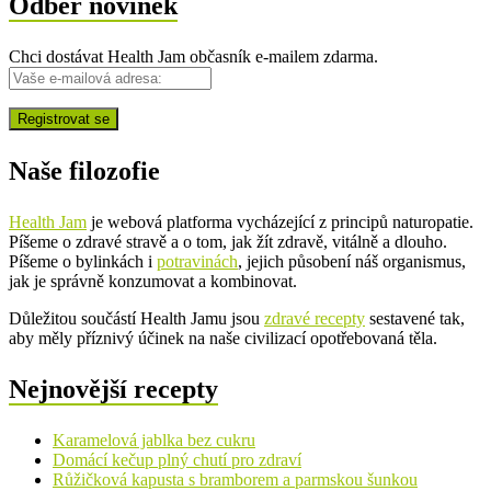
Odběr novinek
Chci dostávat Health Jam občasník e-mailem zdarma.
Naše filozofie
Health Jam
je webová platforma vycházející z principů naturopatie.
Píšeme o zdravé stravě a o tom, jak žít zdravě, vitálně a dlouho.
Píšeme o bylinkách i
potravinách
, jejich působení náš organismus,
jak je správně konzumovat a kombinovat.
Důležitou součástí Health Jamu jsou
zdravé recepty
sestavené tak,
aby měly příznivý účinek na naše civilizací opotřebovaná těla.
Nejnovější recepty
Karamelová jablka bez cukru
Domácí kečup plný chutí pro zdraví
Růžičková kapusta s bramborem a parmskou šunkou