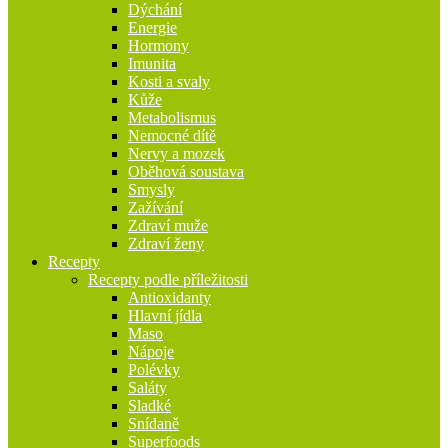
Dýchání
Energie
Hormony
Imunita
Kosti a svaly
Kůže
Metabolismus
Nemocné dítě
Nervy a mozek
Oběhová soustava
Smysly
Zažívání
Zdraví muže
Zdraví ženy
Recepty
Recepty podle příležitosti
Antioxidanty
Hlavní jídla
Maso
Nápoje
Polévky
Saláty
Sladké
Snídaně
Superfoods