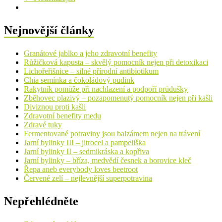
Nejnovější články
Granátové jablko a jeho zdravotní benefity
Růžičková kapusta – skvělý pomocník nejen při detoxikaci
Lichořeřišnice – silné přírodní antibiotikum
Chia semínka a čokoládový pudink
Rakytník pomůže při nachlazení a podpoří průdušky
Zběhovec plazivý – pozapomenutý pomocník nejen při kašli
Diviznou proti kašli
Zdravotní benefity medu
Zdravé tuky
Fermentované potraviny jsou balzámem nejen na trávení
Jarní bylinky III – jitrocel a pampeliška
Jarní bylinky II – sedmikráska a kopřiva
Jarní bylinky – bříza, medvědí česnek a borovice kleč
Řepa aneb everybody loves beetroot
Červené zelí – nejlevnější superpotravina
Nepřehlédněte