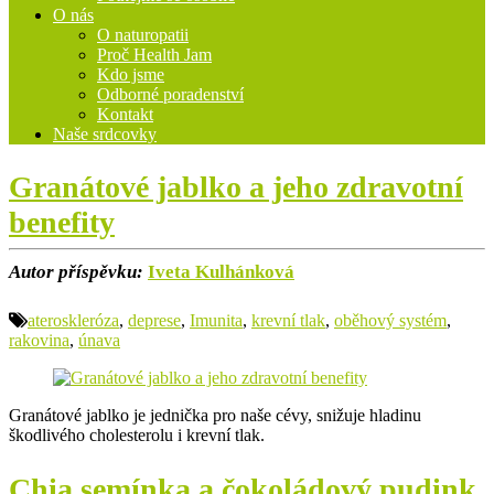
O nás
O naturopatii
Proč Health Jam
Kdo jsme
Odborné poradenství
Kontakt
Naše srdcovky
Granátové jablko a jeho zdravotní
benefity
Autor příspěvku:
Iveta Kulhánková
ateroskleróza
,
deprese
,
Imunita
,
krevní tlak
,
oběhový systém
,
rakovina
,
únava
Granátové jablko je jednička pro naše cévy, snižuje hladinu
škodlivého cholesterolu i krevní tlak.
Chia semínka a čokoládový pudink