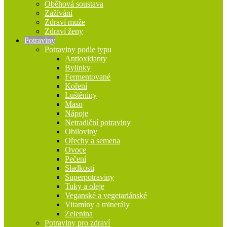
Oběhová soustava
Zažívání
Zdraví muže
Zdraví ženy
Potraviny
Potraviny podle typu
Antioxidanty
Bylinky
Fermentované
Koření
Luštěniny
Maso
Nápoje
Netradiční potraviny
Obiloviny
Ořechy a semena
Ovoce
Pečení
Sladkosti
Superpotraviny
Tuky a oleje
Veganské a vegetariánské
Vitamíny a minerály
Zelenina
Potraviny pro zdraví