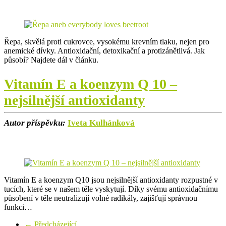
Řepa, skvělá proti cukrovce, vysokému krevním tlaku, nejen pro
anemické dívky. Antioxidační, detoxikační a protizánětlivá. Jak
působí? Najdete dál v článku.
Vitamín E a koenzym Q 10 –
nejsilnější antioxidanty
Autor příspěvku:
Iveta Kulhánková
Vitamín E a koenzym Q10 jsou nejsilnější antioxidanty rozpustné v
tucích, které se v našem těle vyskytují. Díky svému antioxidačnímu
působení v těle neutralizují volné radikály, zajišťují správnou
funkci…
← Předcházející