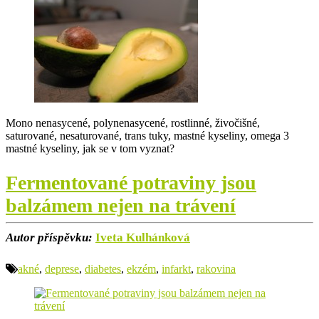
Mono nenasycené, polynenasycené, rostlinné, živočišné,
saturované, nesaturované, trans tuky, mastné kyseliny, omega 3
mastné kyseliny, jak se v tom vyznat?
Fermentované potraviny jsou
balzámem nejen na trávení
Autor příspěvku:
Iveta Kulhánková
akné
,
deprese
,
diabetes
,
ekzém
,
infarkt
,
rakovina