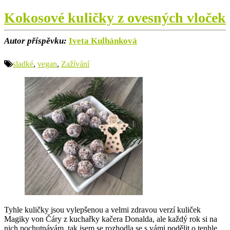
Kokosové kuličky z ovesných vloček
Autor příspěvku:
Iveta Kulhánková
sladké
,
vegan
,
Zažívání
Tyhle kuličky jsou vylepšenou a velmi zdravou verzí kuliček
Magiky von Čáry z kuchařky kačera Donalda, ale každý rok si na
nich pochutnávám, tak jsem se rozhodla se s vámi podělit o tenhle