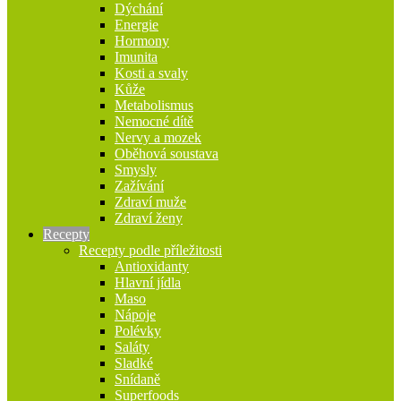
Dýchání
Energie
Hormony
Imunita
Kosti a svaly
Kůže
Metabolismus
Nemocné dítě
Nervy a mozek
Oběhová soustava
Smysly
Zažívání
Zdraví muže
Zdraví ženy
Recepty
Recepty podle příležitosti
Antioxidanty
Hlavní jídla
Maso
Nápoje
Polévky
Saláty
Sladké
Snídaně
Superfoods