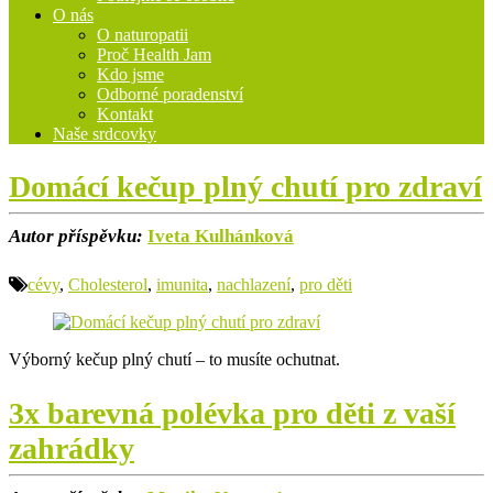
O nás
O naturopatii
Proč Health Jam
Kdo jsme
Odborné poradenství
Kontakt
Naše srdcovky
Domácí kečup plný chutí pro zdraví
Autor příspěvku:
Iveta Kulhánková
cévy
,
Cholesterol
,
imunita
,
nachlazení
,
pro děti
Výborný kečup plný chutí – to musíte ochutnat.
3x barevná polévka pro děti z vaší
zahrádky