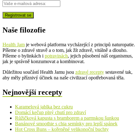
Naše filozofie
Health Jam
je webová platforma vycházející z principů naturopatie.
Píšeme o zdravé stravě a o tom, jak žít zdravě, vitálně a dlouho.
Píšeme o bylinkách i
potravinách
, jejich působení náš organismus,
jak je správně konzumovat a kombinovat.
Důležitou součástí Health Jamu jsou
zdravé recepty
sestavené tak,
aby měly příznivý účinek na naše civilizací opotřebovaná těla.
Nejnovější recepty
Karamelová jablka bez cukru
Domácí kečup plný chutí pro zdraví
Růžičková kapusta s bramborem a parmskou šunkou
Banánové smoothie s chia semínky pro lepší spánek
Hot Cross Buns – kořeněné velikonoční buchty