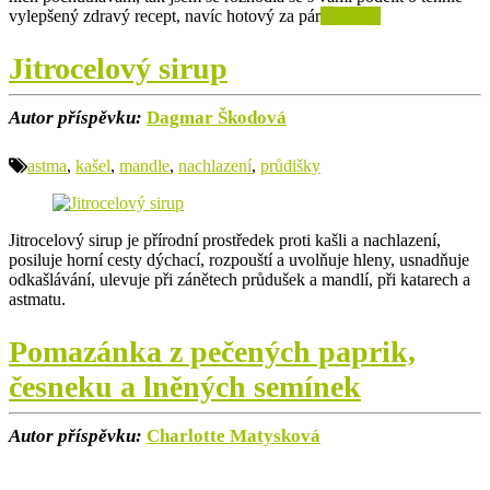
vylepšený zdravý recept, navíc hotový za pár
Číst více
Jitrocelový sirup
Autor příspěvku:
Dagmar Škodová
astma
,
kašel
,
mandle
,
nachlazení
,
průdišky
Jitrocelový sirup je přírodní prostředek proti kašli a nachlazení,
posiluje horní cesty dýchací, rozpouští a uvolňuje hleny, usnadňuje
odkašlávání, ulevuje při zánětech průdušek a mandlí, při katarech a
astmatu.
Pomazánka z pečených paprik,
česneku a lněných semínek
Autor příspěvku:
Charlotte Matysková