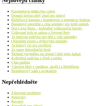
Nejnovější články
Karamelová jablka bez cukru
Domácí kečup plný chutí pro zdraví
Růžičková kapusta s bramborem a parmskou šunkou
Banánové smoothie s chia semínky pro lepší spánek
Hot Cross Buns – kořeněné velikonoční buchty
Grilované tofu se salsou z červené řepy
3x barevná polévka pro děti z vaší zahrádky
Orientální rizoto s dýňovými semínky
3x ledový čaj pro osvěžení
3x super detoxikační fresh
Šlehané (ne)mléko na domácí latté nebo kakao
Kořeněná polévka z dýně a pórku
Chia puding
Vánoční likér s vanilkou, skořicí a hřebíčkem
Bramborový salát s avokádem
Nepřehlédněte
Zdravotní problémy
Potraviny
Recepty
Slovníček pro zdraví