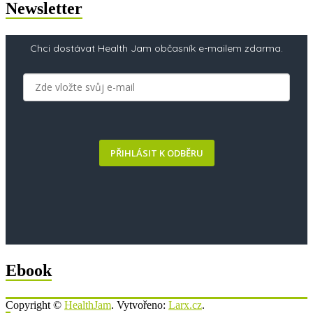
Newsletter
Chci dostávat Health Jam občasník e-mailem zdarma.
PŘIHLÁSIT K ODBĚRU
Ebook
Copyright ©
HealthJam
. Vytvořeno:
Larx.cz
.