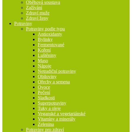
Oběhová soustava
Zažívání
Zdraví muže
Zdraví ženy
Potraviny
Potraviny podle typu
Antioxidanty
Bylinky
Fermentované
Koření
Luštěniny
Maso
Nápoje
Netradiční potraviny
Obiloviny
Ořechy a semena
Ovoce
Pečení
Sladkosti
Superpotraviny
Tuky a oleje
Veganské a vegetariánské
Vitamíny a minerály
Zelenina
Potraviny pro zdraví