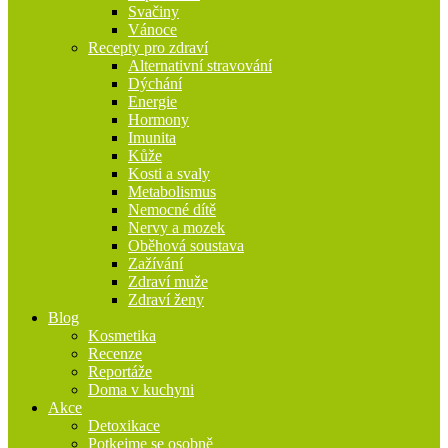
Svačiny
Vánoce
Recepty pro zdraví
Alternativní stravování
Dýchání
Energie
Hormony
Imunita
Kůže
Kosti a svaly
Metabolismus
Nemocné dítě
Nervy a mozek
Oběhová soustava
Zažívání
Zdraví muže
Zdraví ženy
Blog
Kosmetika
Recenze
Reportáže
Doma v kuchyni
Akce
Detoxikace
Potkejme se osobně