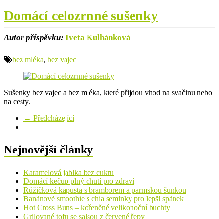
Domácí celozrnné sušenky
Autor příspěvku:
Iveta Kulhánková
bez mléka
,
bez vajec
Sušenky bez vajec a bez mléka, které přijdou vhod na svačinu nebo
na cesty.
← Předcházející
Nejnovější články
Karamelová jablka bez cukru
Domácí kečup plný chutí pro zdraví
Růžičková kapusta s bramborem a parmskou šunkou
Banánové smoothie s chia semínky pro lepší spánek
Hot Cross Buns – kořeněné velikonoční buchty
Grilované tofu se salsou z červené řepy