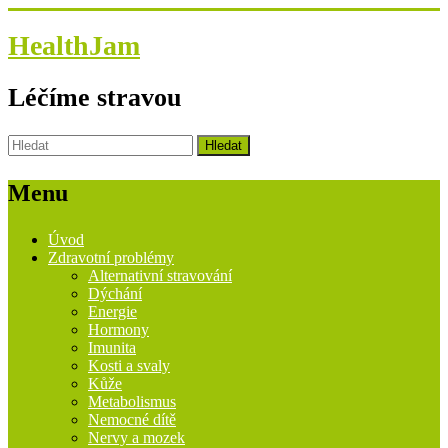
HealthJam
Léčíme stravou
Menu
Úvod
Zdravotní problémy
Alternativní stravování
Dýchání
Energie
Hormony
Imunita
Kosti a svaly
Kůže
Metabolismus
Nemocné dítě
Nervy a mozek