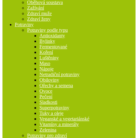
Oběhová soustava
Zažívání
Zdraví muže
Zdraví ženy
Potraviny
Potraviny podle typu
Antioxidanty
Bylinky
Fermentované
Koření
Luštěniny
Maso
Nápoje
Netradiční potraviny
Obiloviny
Ořechy a semena
Ovoce
Pečení
Sladkosti
Superpotraviny
Tuky a oleje
Veganské a vegetariánské
Vitamíny a minerály
Zelenina
Potraviny pro zdraví