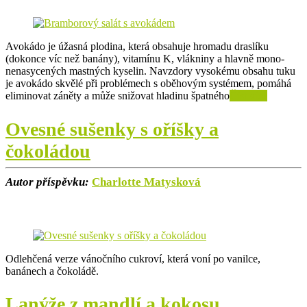
Avokádo je úžasná plodina, která obsahuje hromadu draslíku
(dokonce víc než banány), vitamínu K, vlákniny a hlavně mono-
nenasycených mastných kyselin. Navzdory vysokému obsahu tuku
je avokádo skvělé při problémech s oběhovým systémem, pomáhá
eliminovat záněty a může snižovat hladinu špatného
Číst více
Ovesné sušenky s oříšky a
čokoládou
Autor příspěvku:
Charlotte Matysková
Odlehčená verze vánočního cukroví, která voní po vanilce,
banánech a čokoládě.
Lanýže z mandlí a kokosu