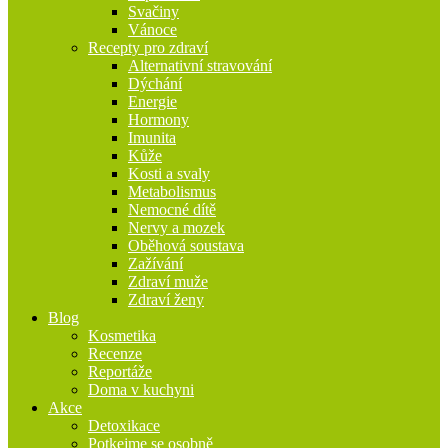
Svačiny
Vánoce
Recepty pro zdraví
Alternativní stravování
Dýchání
Energie
Hormony
Imunita
Kůže
Kosti a svaly
Metabolismus
Nemocné dítě
Nervy a mozek
Oběhová soustava
Zažívání
Zdraví muže
Zdraví ženy
Blog
Kosmetika
Recenze
Reportáže
Doma v kuchyni
Akce
Detoxikace
Potkejme se osobně