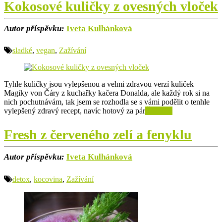
Kokosové kuličky z ovesných vloček
Autor příspěvku:
Iveta Kulhánková
sladké
,
vegan
,
Zažívání
Tyhle kuličky jsou vylepšenou a velmi zdravou verzí kuliček
Magiky von Čáry z kuchařky kačera Donalda, ale každý rok si na
nich pochutnávám, tak jsem se rozhodla se s vámi podělit o tenhle
vylepšený zdravý recept, navíc hotový za pár
Číst více
Fresh z červeného zelí a fenyklu
Autor příspěvku:
Iveta Kulhánková
detox
,
kocovina
,
Zažívání