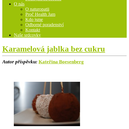
O nás
O naturopatii
Proč Health Jam
Kdo jsme
Odborné poradenství
Kontakt
Naše srdcovky
Karamelová jablka bez cukru
Autor příspěvku:
Kateřina Boesenberg