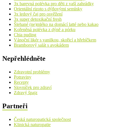
3x barevná polévka pro děti z vaší zahrádky
Orientální rizoto s dýňovými semínky
3x ledový čaj pro osvěžení
3x super detoxikační fresh
Šlehané (ne)mléko na domácí latté nebo kakao
Kořeněná polévka z dýně a pórku
Chia puding
Vánoční likér s vanilkou, skořicí a hřebíčkem
Bramborový salát s avokádem
Nepřehlédněte
Zdravotní problémy
Potraviny
Recepty
Slovníček pro zdraví
Zdravý špajz
Partneři
Česká naturopatická společnost
Klinická naturopatie