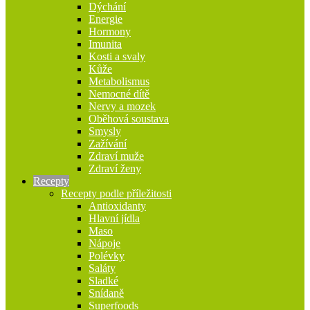
Dýchání
Energie
Hormony
Imunita
Kosti a svaly
Kůže
Metabolismus
Nemocné dítě
Nervy a mozek
Oběhová soustava
Smysly
Zažívání
Zdraví muže
Zdraví ženy
Recepty
Recepty podle příležitosti
Antioxidanty
Hlavní jídla
Maso
Nápoje
Polévky
Saláty
Sladké
Snídaně
Superfoods