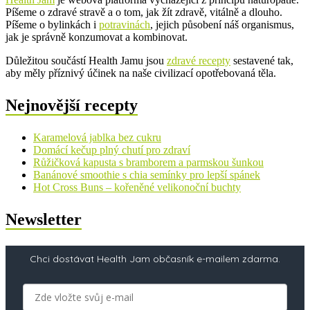
Píšeme o zdravé stravě a o tom, jak žít zdravě, vitálně a dlouho.
Píšeme o bylinkách i
potravinách
, jejich působení náš organismus,
jak je správně konzumovat a kombinovat.
Důležitou součástí Health Jamu jsou
zdravé recepty
sestavené tak,
aby měly příznivý účinek na naše civilizací opotřebovaná těla.
Nejnovější recepty
Karamelová jablka bez cukru
Domácí kečup plný chutí pro zdraví
Růžičková kapusta s bramborem a parmskou šunkou
Banánové smoothie s chia semínky pro lepší spánek
Hot Cross Buns – kořeněné velikonoční buchty
Newsletter
Chci dostávat Health Jam občasník e-mailem zdarma.