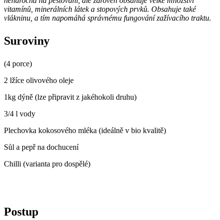
nenáročná na pěstování, ale zároveň obsahuje velké množství
vitamínů, minerálních látek a stopových prvků. Obsahuje také
vlákninu, a tím napomáhá správnému fungování zažívacího traktu.
Suroviny
(4 porce)
2 lžíce olivového oleje
1kg dýně (lze připravit z jakéhokoli druhu)
3/4 l vody
Plechovka kokosového mléka (ideálně v bio kvalitě)
Sůl a pepř na dochucení
Chilli (varianta pro dospělé)
Postup