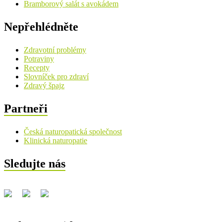
Bramborový salát s avokádem
Nepřehlédněte
Zdravotní problémy
Potraviny
Recepty
Slovníček pro zdraví
Zdravý špajz
Partneři
Česká naturopatická společnost
Klinická naturopatie
Sledujte nás