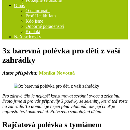
Potkejme se osobně
O nás
O naturopatii
Proč Health Jam
Kdo jsme
Odborné poradenství
Kontakt
Naše srdcovky
3x barevná polévka pro děti z vaší
zahrádky
Autor příspěvku:
Monika Novotná
Pro zdravé tělo je nejlepší konzumovat sezónní ovoce a zeleninu.
Proto jsme si pro vás připravily 3 polévky ze zeleniny, která teď roste
na zahradě. Ta domácí je nejen plná vitamínů, ale její chuť je
naprosto bezkonkurenční. Potvrzeno samotnými dětmi.
Rajčatová polévka s tymiánem