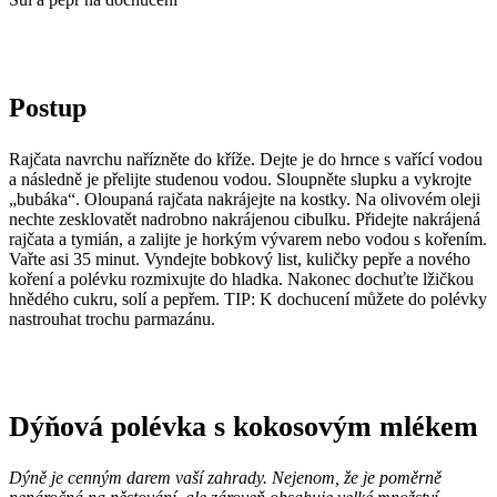
Postup
Rajčata navrchu nařízněte do kříže. Dejte je do hrnce s vařící vodou
a následně je přelijte studenou vodou. Sloupněte slupku a vykrojte
„bubáka“. Oloupaná rajčata nakrájejte na kostky. Na olivovém oleji
nechte zesklovatět nadrobno nakrájenou cibulku. Přidejte nakrájená
rajčata a tymián, a zalijte je horkým vývarem nebo vodou s kořením.
Vařte asi 35 minut. Vyndejte bobkový list, kuličky pepře a nového
koření a polévku rozmixujte do hladka. Nakonec dochuťte lžičkou
hnědého cukru, solí a pepřem. TIP: K dochucení můžete do polévky
nastrouhat trochu parmazánu.
Dýňová polévka s kokosovým mlékem
Dýně je cenným darem vaší zahrady. Nejenom, že je poměrně