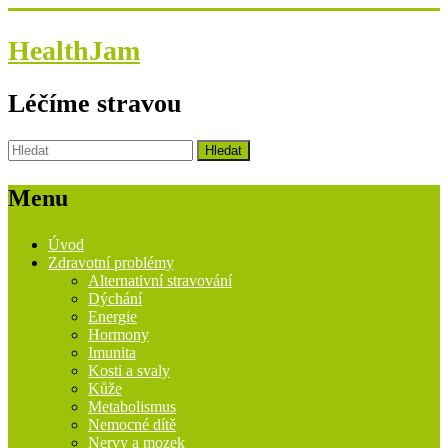
HealthJam
Léčíme stravou
Menu
Úvod
Zdravotní problémy
Alternativní stravování
Dýchání
Energie
Hormony
Imunita
Kosti a svaly
Kůže
Metabolismus
Nemocné dítě
Nervy a mozek