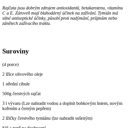
Rajčata jsou dobrým zdrojem antioxidantů, betakarotenu, vitamínu
C a E. Zároveň mají blahodárný účinek na zažívání. Tymián má
silné antiseptické účinky, působí proti nadýmání, průjmům nebo
zánětech zažívacího traktu.
Suroviny
(4 porce)
2 lžíce olivového oleje
1 střední cibule
500g čerstvých rajčat
3 l vývaru (Lze nahradit vodou a doplnit bobkovým listem, novým
kořením a černým pepřem)
2 lžičky čerstvého tymiánu (lze nahradit sušeným)
Sůl a pepř na dochucení