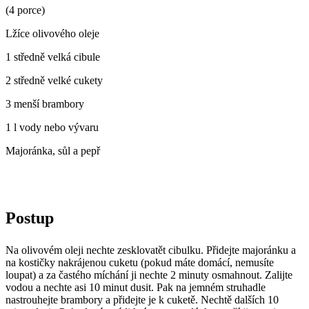
(4 porce)
Lžíce olivového oleje
1 středně velká cibule
2 středně velké cukety
3 menší brambory
1 l vody nebo vývaru
Majoránka, sůl a pepř
Postup
Na olivovém oleji nechte zesklovatět cibulku. Přidejte majoránku a
na kostičky nakrájenou cuketu (pokud máte domácí, nemusíte
loupat) a za častého míchání ji nechte 2 minuty osmahnout. Zalijte
vodou a nechte asi 10 minut dusit. Pak na jemném struhadle
nastrouhejte brambory a přidejte je k cuketě. Nechtě dalších 10