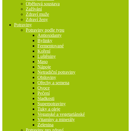
Oběhová soustava
Zažívání
Zdraví muže
Zdraví ženy
Potraviny
Potraviny podle typu
Antioxidanty
Bylinky
Fermentované
Koření
Luštěniny
Maso
Nápoje
Netradiční potraviny
Obiloviny
Ořechy a semena
Ovoce
Pečení
Sladkosti
Superpotraviny
Tuky a oleje
Veganské a vegetariánské
Vitamíny a minerály
Zelenina
Potraviny pro zdraví