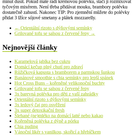
minut dusit. Pokud máte rádi krémovou polévku, stačí ji rozmixovat
tyčovým mixérem. Není třeba přidávat mouku, brambory polévku
dostatečně zahustí. Nakonec TIP: Pro zjemnění můžete do polévky
přidat 3 lžíce sójové smetany a plátek mozzarelly.
←
Orientální rizoto s dýňovými semínky
Grilované tofu se salsou z červené řepy
→
Nejnovější články
Karamelová jablka bez cukru
Domácí kečup plný chutí pro zdraví
Růžičková kapusta s bramborem a parmskou šunkou
Banánové smoothie s chia semínky pro lepší spánek
Hot Cross Buns – kořeněné velikonoční buchty
Grilované tofu se salsou z červené řepy
3x barevná polévka pro děti z vaší zahrádky
Orientální rizoto s dýňovými semínky
3x ledový čaj pro osvěžení
3x super detoxikační fresh
Šlehané (ne)mléko na domácí latté nebo kakao
Kořeněná polévka z dýně a pórku
Chia puding
Vánoční likér s vanilkou, skořicí a hřebíčkem