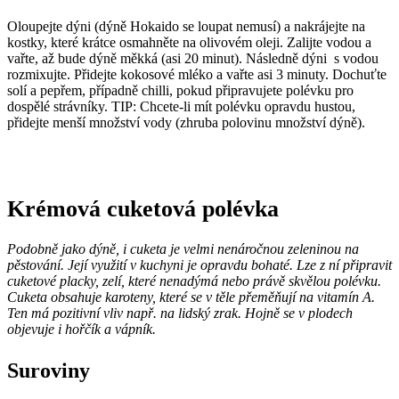
Oloupejte dýni (dýně Hokaido se loupat nemusí) a nakrájejte na
kostky, které krátce osmahněte na olivovém oleji. Zalijte vodou a
vařte, až bude dýně měkká (asi 20 minut). Následně dýni s vodou
rozmixujte. Přidejte kokosové mléko a vařte asi 3 minuty. Dochuťte
solí a pepřem, případně chilli, pokud připravujete polévku pro
dospělé strávníky. TIP: Chcete-li mít polévku opravdu hustou,
přidejte menší množství vody (zhruba polovinu množství dýně).
Krémová cuketová polévka
Podobně jako dýně, i cuketa je velmi nenáročnou zeleninou na
pěstování. Její využití v kuchyni je opravdu bohaté. Lze z ní připravit
cuketové placky, zelí, které nenadýmá nebo právě skvělou polévku.
Cuketa obsahuje karoteny, které se v těle přeměňují na vitamín A.
Ten má pozitivní vliv např. na lidský zrak. Hojně se v plodech
objevuje i hořčík a vápník.
Suroviny