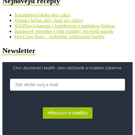
Nejnovější recepty
Karamelová jablka bez cukru
Domácí kečup plný chutí pro zdraví
Růžičková kapusta s bramborem a parmskou šunkou
Banánové smoothie s chia semínky pro lepší spánek
Hot Cross Buns – kořeněné velikonoční buchty
Newsletter
Chci dostávat Health Jam občasník e-mailem zdarma.
PŘIHLÁSIT K ODBĚRU