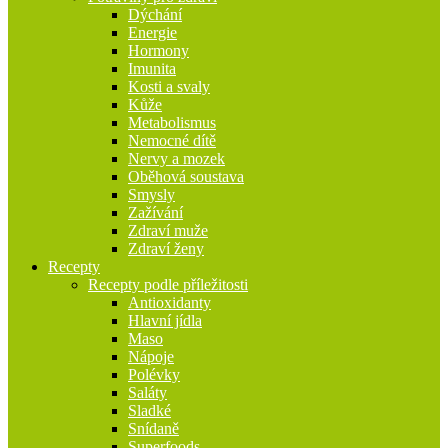
Dýchání
Energie
Hormony
Imunita
Kosti a svaly
Kůže
Metabolismus
Nemocné dítě
Nervy a mozek
Oběhová soustava
Smysly
Zažívání
Zdraví muže
Zdraví ženy
Recepty
Recepty podle příležitosti
Antioxidanty
Hlavní jídla
Maso
Nápoje
Polévky
Saláty
Sladké
Snídaně
Superfoods