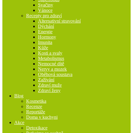
Svačiny
Vánoce
Recepty pro zdraví
Alternativní stravování
Dýchání
Energie
Hormony
Imunita
Kůže
Kosti a svaly
Metabolismus
Nemocné dítě
Nervy a mozek
Oběhová soustava
Zažívání
Zdraví muže
Zdraví ženy
Blog
Kosmetika
Recenze
Reportáže
Doma v kuchyni
Akce
Detoxikace