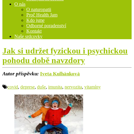
O nás
O naturopatii
Proč Health Jam
Kdo jsme
Odborné poradenství
Kontakt
Naše srdcovky
Jak si udržet fyzickou i psychickou
pohodu době navzdory
Autor příspěvku:
Iveta Kulhánková
covid
,
deprese
,
duše
,
imunita
,
nervozita
,
vitamíny