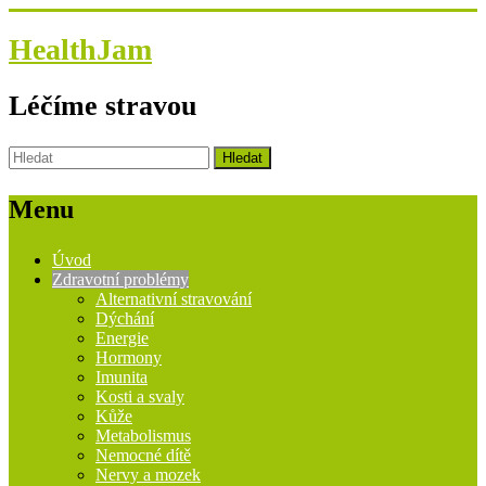
HealthJam
Léčíme stravou
Menu
Úvod
Zdravotní problémy
Alternativní stravování
Dýchání
Energie
Hormony
Imunita
Kosti a svaly
Kůže
Metabolismus
Nemocné dítě
Nervy a mozek