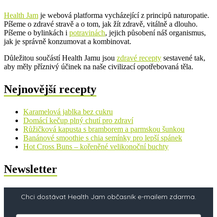
Health Jam
je webová platforma vycházející z principů naturopatie.
Píšeme o zdravé stravě a o tom, jak žít zdravě, vitálně a dlouho.
Píšeme o bylinkách i
potravinách
, jejich působení náš organismus,
jak je správně konzumovat a kombinovat.
Důležitou součástí Health Jamu jsou
zdravé recepty
sestavené tak,
aby měly příznivý účinek na naše civilizací opotřebovaná těla.
Nejnovější recepty
Karamelová jablka bez cukru
Domácí kečup plný chutí pro zdraví
Růžičková kapusta s bramborem a parmskou šunkou
Banánové smoothie s chia semínky pro lepší spánek
Hot Cross Buns – kořeněné velikonoční buchty
Newsletter
Chci dostávat Health Jam občasník e-mailem zdarma.