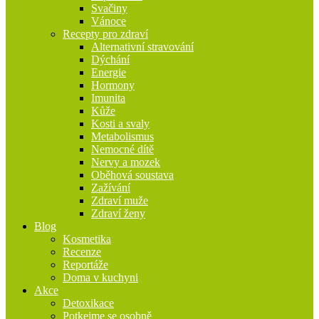
Svačiny
Vánoce
Recepty pro zdraví
Alternativní stravování
Dýchání
Energie
Hormony
Imunita
Kůže
Kosti a svaly
Metabolismus
Nemocné dítě
Nervy a mozek
Oběhová soustava
Zažívání
Zdraví muže
Zdraví ženy
Blog
Kosmetika
Recenze
Reportáže
Doma v kuchyni
Akce
Detoxikace
Potkejme se osobně