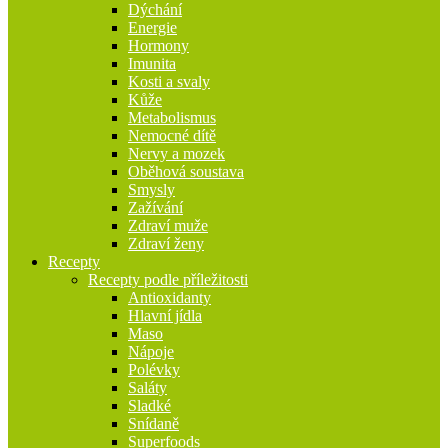
Dýchání
Energie
Hormony
Imunita
Kosti a svaly
Kůže
Metabolismus
Nemocné dítě
Nervy a mozek
Oběhová soustava
Smysly
Zažívání
Zdraví muže
Zdraví ženy
Recepty
Recepty podle příležitosti
Antioxidanty
Hlavní jídla
Maso
Nápoje
Polévky
Saláty
Sladké
Snídaně
Superfoods