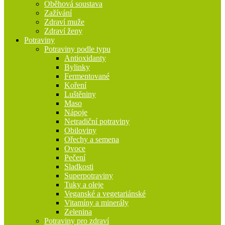
Oběhová soustava
Zažívání
Zdraví muže
Zdraví ženy
Potraviny
Potraviny podle typu
Antioxidanty
Bylinky
Fermentované
Koření
Luštěniny
Maso
Nápoje
Netradiční potraviny
Obiloviny
Ořechy a semena
Ovoce
Pečení
Sladkosti
Superpotraviny
Tuky a oleje
Veganské a vegetariánské
Vitamíny a minerály
Zelenina
Potraviny pro zdraví