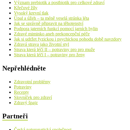
Význam prebiotik a postbiotik pro celkové zdraví
Křečové žíly
Vysoký krevní tlak
Úpal a úžeh – ta méně veselá stránka léta
Jak se správně připravit na těhotenství
Podpora jaterních funkcí pomocí jarních bylin
Zdravé miminko aneb prekoncepční péče
Jak si udržet fyzickou i psychickou pohodu době navzdory
Zdravá strava jako životní styl
Strava která léčí II – potraviny pro pro muže
Strava která léčí I – potraviny pro ženy
Nepřehlédněte
Zdravotní problémy
Potraviny
Recepty
Slovníček pro zdraví
Zdravý špajz
Partneři
Česká naturopatická společnost