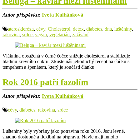
Beluga – kaviár mezi luštěninami
Autor příspěvku:
Iveta Kulhánková
ateroskleróza
,
cévy
,
Cholesterol
,
detox
,
diabetes
,
dna
,
luštěniny
,
rakovina
,
srdce
,
vegan
,
vegetarián
,
zažívání
Vláknina obsažená v černé čočce snižuje cholesterol a stabilizuje
hladinu krevního cukru. Zkuste náš jehoduchý recept na čočku s
tempehem a špenátem, který je součástí článku.
Rok 2016 patří fazolím
Autor příspěvku:
Iveta Kulhánková
cévy
,
diabetes
,
rakovina
,
srdce
Lušteniny byly vybrány jako potravina roku 2016. Jsou levné,
snadno dostupné a flexibní na přípravu. Navíc mají mnoho