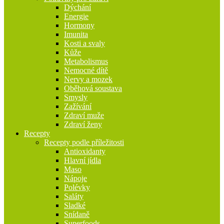
Dýchání
Energie
Hormony
Imunita
Kosti a svaly
Kůže
Metabolismus
Nemocné dítě
Nervy a mozek
Oběhová soustava
Smysly
Zažívání
Zdraví muže
Zdraví ženy
Recepty
Recepty podle příležitosti
Antioxidanty
Hlavní jídla
Maso
Nápoje
Polévky
Saláty
Sladké
Snídaně
Superfoods