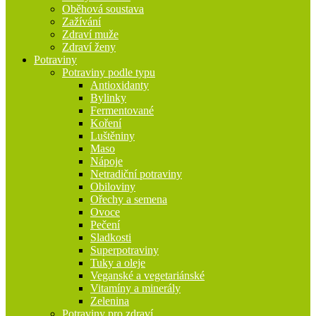
Oběhová soustava
Zažívání
Zdraví muže
Zdraví ženy
Potraviny
Potraviny podle typu
Antioxidanty
Bylinky
Fermentované
Koření
Luštěniny
Maso
Nápoje
Netradiční potraviny
Obiloviny
Ořechy a semena
Ovoce
Pečení
Sladkosti
Superpotraviny
Tuky a oleje
Veganské a vegetariánské
Vitamíny a minerály
Zelenina
Potraviny pro zdraví