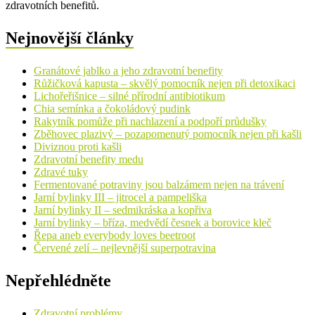
zdravotních benefitů.
Nejnovější články
Granátové jablko a jeho zdravotní benefity
Růžičková kapusta – skvělý pomocník nejen při detoxikaci
Lichořeřišnice – silné přírodní antibiotikum
Chia semínka a čokoládový pudink
Rakytník pomůže při nachlazení a podpoří průdušky
Zběhovec plazivý – pozapomenutý pomocník nejen při kašli
Diviznou proti kašli
Zdravotní benefity medu
Zdravé tuky
Fermentované potraviny jsou balzámem nejen na trávení
Jarní bylinky III – jitrocel a pampeliška
Jarní bylinky II – sedmikráska a kopřiva
Jarní bylinky – bříza, medvědí česnek a borovice kleč
Řepa aneb everybody loves beetroot
Červené zelí – nejlevnější superpotravina
Nepřehlédněte
Zdravotní problémy