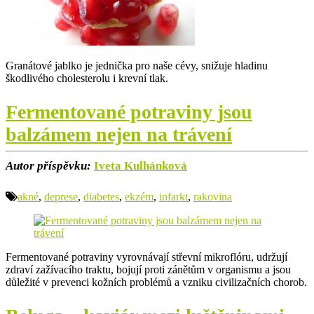
Granátové jablko je jednička pro naše cévy, snižuje hladinu
škodlivého cholesterolu i krevní tlak.
Fermentované potraviny jsou
balzámem nejen na trávení
Autor příspěvku:
Iveta Kulhánková
akné
,
deprese
,
diabetes
,
ekzém
,
infarkt
,
rakovina
Fermentované potraviny vyrovnávají střevní mikroflóru, udržují
zdraví zažívacího traktu, bojují proti zánětům v organismu a jsou
důležité v prevenci kožních problémů a vzniku civilizačních chorob.