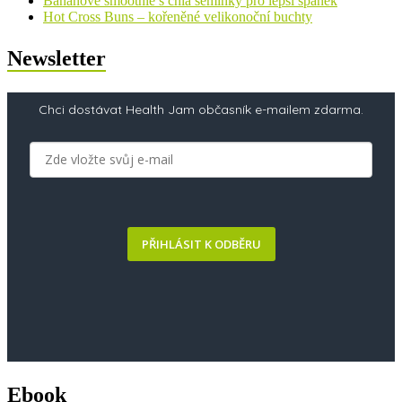
Banánové smoothie s chia semínky pro lepší spánek
Hot Cross Buns – kořeněné velikonoční buchty
Newsletter
Chci dostávat Health Jam občasník e-mailem zdarma.
PŘIHLÁSIT K ODBĚRU
Ebook