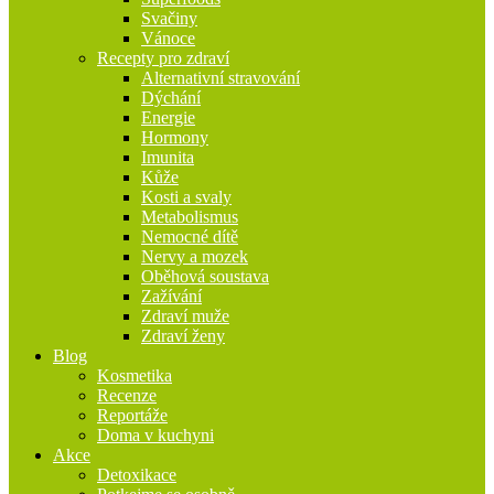
Svačiny
Vánoce
Recepty pro zdraví
Alternativní stravování
Dýchání
Energie
Hormony
Imunita
Kůže
Kosti a svaly
Metabolismus
Nemocné dítě
Nervy a mozek
Oběhová soustava
Zažívání
Zdraví muže
Zdraví ženy
Blog
Kosmetika
Recenze
Reportáže
Doma v kuchyni
Akce
Detoxikace