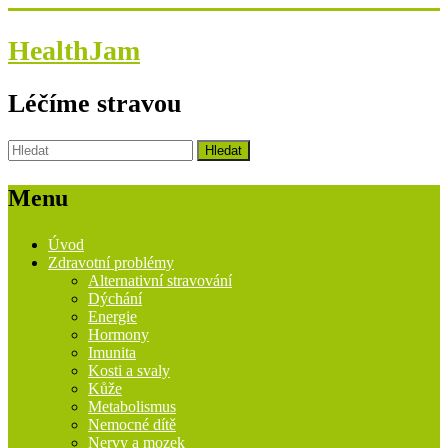
HealthJam
Léčíme stravou
Menu
Úvod
Zdravotní problémy
Alternativní stravování
Dýchání
Energie
Hormony
Imunita
Kosti a svaly
Kůže
Metabolismus
Nemocné dítě
Nervy a mozek