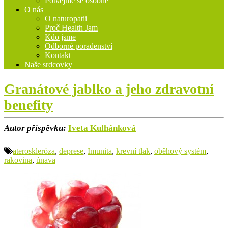
Potkejme se osobně
O nás
O naturopatii
Proč Health Jam
Kdo jsme
Odborné poradenství
Kontakt
Naše srdcovky
Granátové jablko a jeho zdravotní
benefity
Autor příspěvku:
Iveta Kulhánková
ateroskleróza
,
deprese
,
Imunita
,
krevní tlak
,
oběhový systém
,
rakovina
,
únava