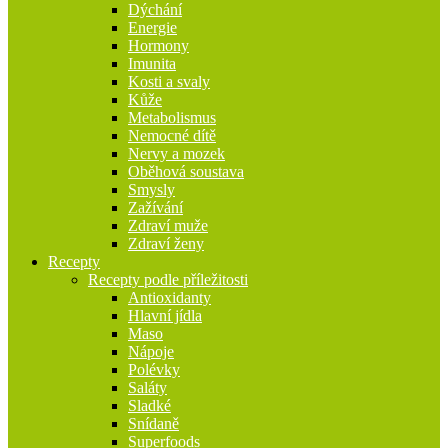
Dýchání
Energie
Hormony
Imunita
Kosti a svaly
Kůže
Metabolismus
Nemocné dítě
Nervy a mozek
Oběhová soustava
Smysly
Zažívání
Zdraví muže
Zdraví ženy
Recepty
Recepty podle příležitosti
Antioxidanty
Hlavní jídla
Maso
Nápoje
Polévky
Saláty
Sladké
Snídaně
Superfoods