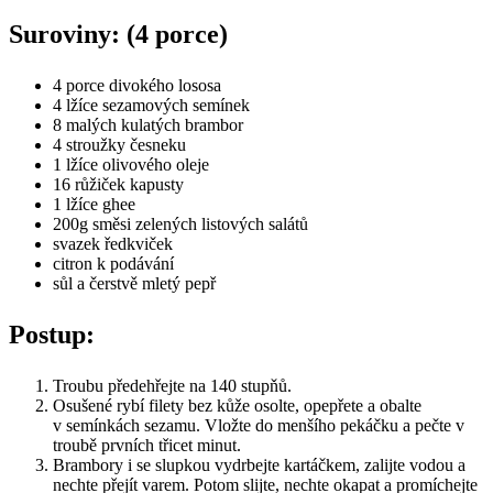
Suroviny: (4 porce)
4 porce divokého lososa
4 lžíce sezamových semínek
8 malých kulatých brambor
4 stroužky česneku
1 lžíce olivového oleje
16 růžiček kapusty
1 lžíce ghee
200g směsi zelených listových salátů
svazek ředkviček
citron k podávání
sůl a čerstvě mletý pepř
Postup:
Troubu předehřejte na 140 stupňů.
Osušené rybí filety bez kůže osolte, opepřete a obalte
v semínkách sezamu. Vložte do menšího pekáčku a pečte v
troubě prvních třicet minut.
Brambory i se slupkou vydrbejte kartáčkem, zalijte vodou a
nechte přejít varem. Potom slijte, nechte okapat a promíchejte