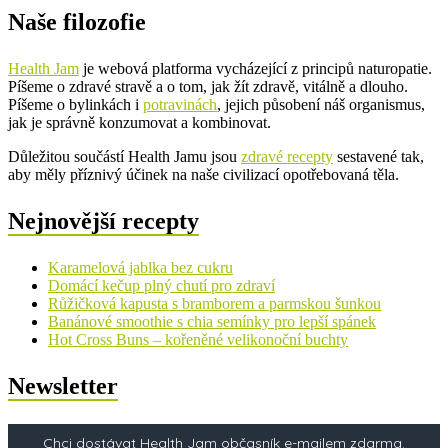
Naše filozofie
Health Jam
je webová platforma vycházející z principů naturopatie.
Píšeme o zdravé stravě a o tom, jak žít zdravě, vitálně a dlouho.
Píšeme o bylinkách i
potravinách
, jejich působení náš organismus,
jak je správně konzumovat a kombinovat.
Důležitou součástí Health Jamu jsou
zdravé recepty
sestavené tak,
aby měly příznivý účinek na naše civilizací opotřebovaná těla.
Nejnovější recepty
Karamelová jablka bez cukru
Domácí kečup plný chutí pro zdraví
Růžičková kapusta s bramborem a parmskou šunkou
Banánové smoothie s chia semínky pro lepší spánek
Hot Cross Buns – kořeněné velikonoční buchty
Newsletter
Chci dostávat Health Jam občasník e-mailem zdarma.