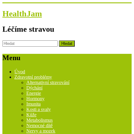
HealthJam
Léčíme stravou
Menu
Úvod
Zdravotní problémy
Alternativní stravování
Dýchání
Energie
Hormony
Imunita
Kosti a svaly
Kůže
Metabolismus
Nemocné dítě
Nervy a mozek