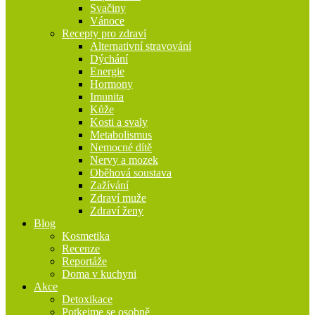
Svačiny
Vánoce
Recepty pro zdraví
Alternativní stravování
Dýchání
Energie
Hormony
Imunita
Kůže
Kosti a svaly
Metabolismus
Nemocné dítě
Nervy a mozek
Oběhová soustava
Zažívání
Zdraví muže
Zdraví ženy
Blog
Kosmetika
Recenze
Reportáže
Doma v kuchyni
Akce
Detoxikace
Potkejme se osobně