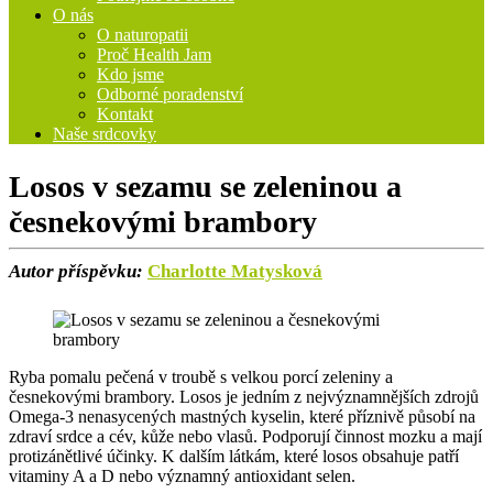
O nás
O naturopatii
Proč Health Jam
Kdo jsme
Odborné poradenství
Kontakt
Naše srdcovky
Losos v sezamu se zeleninou a
česnekovými brambory
Autor příspěvku:
Charlotte Matysková
Ryba pomalu pečená v troubě s velkou porcí zeleniny a
česnekovými brambory. Losos je jedním z nejvýznamnějších zdrojů
Omega-3 nenasycených mastných kyselin, které příznivě působí na
zdraví srdce a cév, kůže nebo vlasů. Podporují činnost mozku a mají
protizánětlivé účinky. K dalším látkám, které losos obsahuje patří
vitaminy A a D nebo významný antioxidant selen.