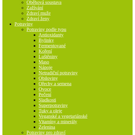
Oběhová soustava
Zažívání
Zdraví muže
Zdraví ženy
Potraviny
Potraviny podle typu
Antioxidanty
Bylinky
Fermentované
Koření
Luštěniny
Maso
Nápoje
Netradiční potraviny
Obiloviny
Ořechy a semena
Ovoce
Pečení
Sladkosti
Superpotraviny
Tuky a oleje
Veganské a vegetariánské
Vitamíny a minerály
Zelenina
Potraviny pro zdraví