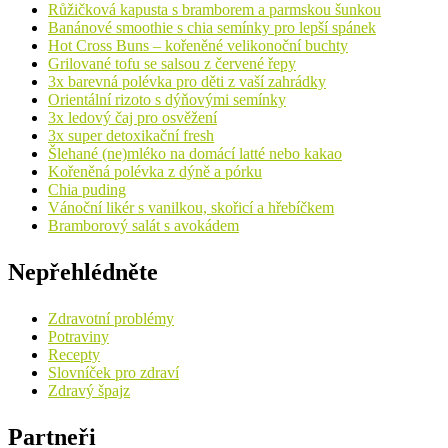
Růžičková kapusta s bramborem a parmskou šunkou
Banánové smoothie s chia semínky pro lepší spánek
Hot Cross Buns – kořeněné velikonoční buchty
Grilované tofu se salsou z červené řepy
3x barevná polévka pro děti z vaší zahrádky
Orientální rizoto s dýňovými semínky
3x ledový čaj pro osvěžení
3x super detoxikační fresh
Šlehané (ne)mléko na domácí latté nebo kakao
Kořeněná polévka z dýně a pórku
Chia puding
Vánoční likér s vanilkou, skořicí a hřebíčkem
Bramborový salát s avokádem
Nepřehlédněte
Zdravotní problémy
Potraviny
Recepty
Slovníček pro zdraví
Zdravý špajz
Partneři