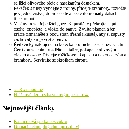
se lžící olivového oleje a nasekaným česnekem.
Pekáček s filety vyndejte z trouby, přidejte brambory, rozložte
je v jedné vrstvě, dobře osolte a pečte dohromady dalších
třicet minut.
V pánvi rozehřejte lžíci ghee. Kapustičky překrojte napůl,
osolte, opepřete a vložte do pánve. Zvyšte plamen a jen
krátce osmahněte z obou stran (řezné i kulaté), aby si kapusty
zachovaly křupavost a barvu.
Ředkvičky nakrájené na kolečka promíchejte se směsí salátů.
Čerstvou zeleninu rozdělte na talíře, pokapejte olivovým
olejem a osolte. Přidejte růžičkovou kapustu a nakonec rybu a
brambory. Servírujte se skrojkem citronu.
←
3 x smoothie
Hráškové rizoto s bazalkovým pestem
→
Nejnovější články
Karamelová jablka bez cukru
Domácí kečup plný chutí pro zdraví