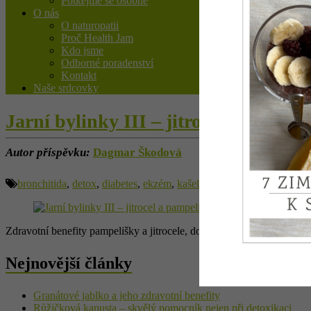
Potkejme se osobně
O nás
O naturopatii
Proč Health Jam
Kdo jsme
Odborné poradenství
Kontakt
Naše srdcovky
Jarní bylinky III – jitrocel a pampel
Autor příspěvku:
Dagmar Škodová
bronchitida
,
detox
,
diabetes
,
ekzém
,
kašel
,
klouby
,
lymfa
,
močové c
Zdravotní benefity pampelišky a jitrocele, doplněné o recept na salát 
Nejnovější články
Granátové jablko a jeho zdravotní benefity
Růžičková kapusta – skvělý pomocník nejen při detoxikaci