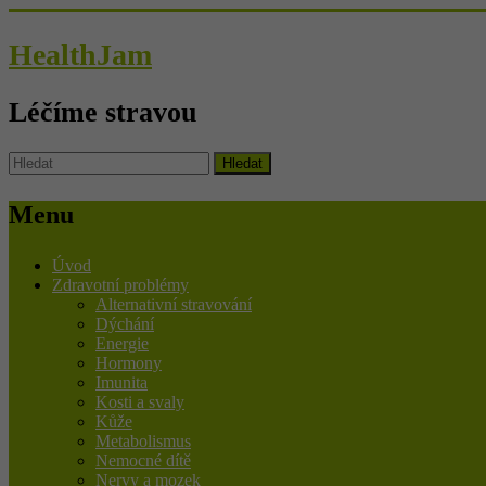
HealthJam
Léčíme stravou
Menu
Úvod
Zdravotní problémy
Alternativní stravování
Dýchání
Energie
Hormony
Imunita
Kosti a svaly
Kůže
Metabolismus
Nemocné dítě
Nervy a mozek