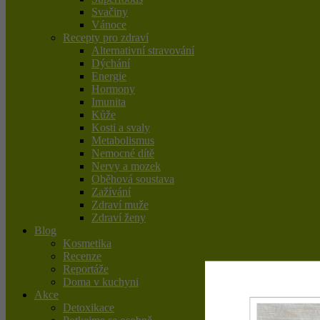
Svačiny
Vánoce
Recepty pro zdraví
Alternativní stravování
Dýchání
Energie
Hormony
Imunita
Kůže
Kosti a svaly
Metabolismus
Nemocné dítě
Nervy a mozek
Oběhová soustava
Zažívání
Zdraví muže
Zdraví ženy
Blog
Kosmetika
Recenze
Reportáže
Doma v kuchyni
Akce
Detoxikace