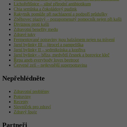
Lichořeřišnice – silné přírodní antibiotikum
Chia semínka a čokoládový pudink
Rakytník pomůže při nachlazení a podpoří průdušky
Zběhovec plazivý – pozapomenutý pomocník nejen při kašli
Diviznou proti kašli
Zdravotní benefity medu
Zdravé tuky
Fermentované potraviny jsou balzámem nejen na trávení
Jarní bylinky III – jitrocel a pampeliška
Jarní bylinky II – sedmikráska a kopřiva
Jarní bylinky – bříza, medvědí česnek a borovice kleč
Řepa aneb everybody loves beetroot
Červené zelí – nejlevnější superpotravina
Nepřehlédněte
Zdravotní problémy
Potraviny
Recepty
Slovníček pro zdraví
Zdravý špajz
Partneři