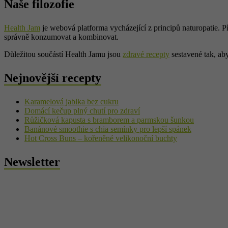
Naše filozofie
Health Jam
je webová platforma vycházející z principů naturopatie. Pí
správně konzumovat a kombinovat.
Důležitou součástí Health Jamu jsou
zdravé recepty
sestavené tak, aby
Nejnovější recepty
Karamelová jablka bez cukru
Domácí kečup plný chutí pro zdraví
Růžičková kapusta s bramborem a parmskou šunkou
Banánové smoothie s chia semínky pro lepší spánek
Hot Cross Buns – kořeněné velikonoční buchty
Newsletter