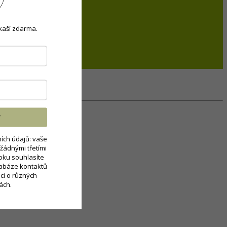
kaší zdarma.
T
ích údajů: vaše
žádnými třetími
oku souhlasíte
tabáze kontaktů
ci o různých
ách.