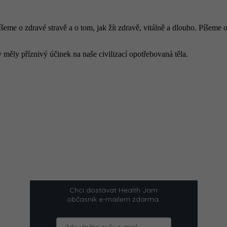
šeme o zdravé stravě a o tom, jak žít zdravě, vitálně a dlouho. Píšeme 
 měly příznivý účinek na naše civilizací opotřebovaná těla.
Chci dostávat Health Jam
občasník e-mailem zdarma.