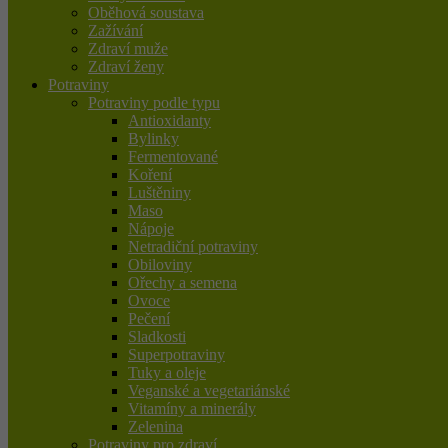
Oběhová soustava
Zažívání
Zdraví muže
Zdraví ženy
Potraviny
Potraviny podle typu
Antioxidanty
Bylinky
Fermentované
Koření
Luštěniny
Maso
Nápoje
Netradiční potraviny
Obiloviny
Ořechy a semena
Ovoce
Pečení
Sladkosti
Superpotraviny
Tuky a oleje
Veganské a vegetariánské
Vitamíny a minerály
Zelenina
Potraviny pro zdraví