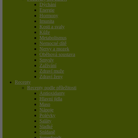
Dýchání
Energie
Hormony
Imunita
Kosti a svaly
Kůže
Metabolismus
Nemocné dítě
Nervy a mozek
Oběhová soustava
Smysly
Zažívání
Zdraví muže
Zdraví ženy
Recepty
Recepty podle příležitosti
Antioxidanty
Hlavní jídla
Maso
Nápoje
Polévky
Saláty
Sladké
Snídaně
Superfoods