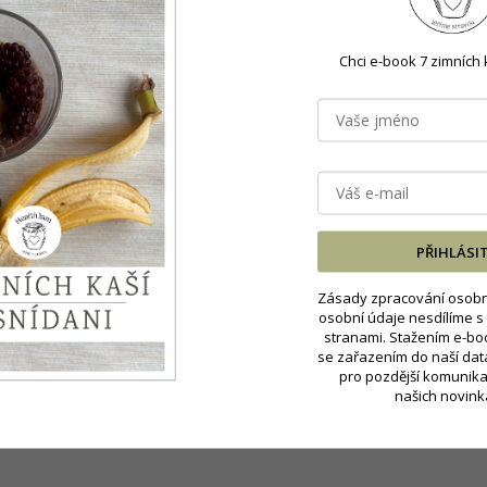
Chci e-book 7 zimních 
iška
PŘIHLÁSI
esty
,
rány
,
revma
,
vředy
,
záněty
,
zažívání
Zásady zpracování osobn
osobní údaje nesdílíme s 
stranami. Stažením e-bo
se zařazením do naší da
z pampeliškových listů.
pro pozdější komunika
našich novink