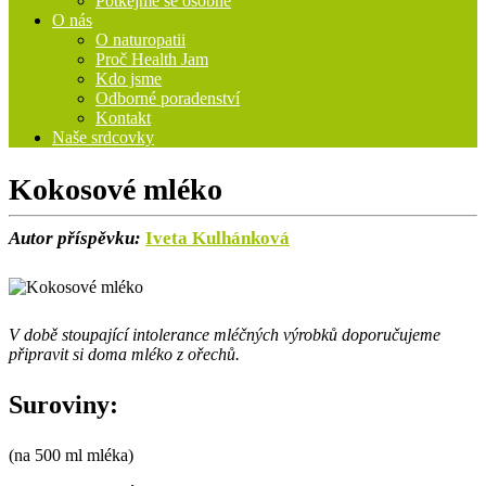
Potkejme se osobně
O nás
O naturopatii
Proč Health Jam
Kdo jsme
Odborné poradenství
Kontakt
Naše srdcovky
Kokosové mléko
Autor příspěvku:
Iveta Kulhánková
V době stoupající intolerance mléčných výrobků doporučujeme
připravit si doma mléko z ořechů.
Suroviny:
(na 500 ml mléka)