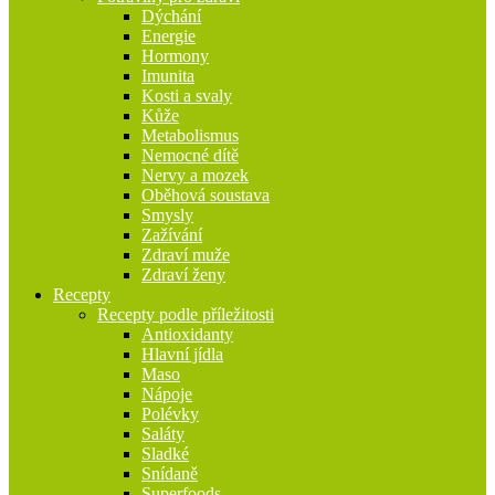
Dýchání
Energie
Hormony
Imunita
Kosti a svaly
Kůže
Metabolismus
Nemocné dítě
Nervy a mozek
Oběhová soustava
Smysly
Zažívání
Zdraví muže
Zdraví ženy
Recepty
Recepty podle příležitosti
Antioxidanty
Hlavní jídla
Maso
Nápoje
Polévky
Saláty
Sladké
Snídaně
Superfoods