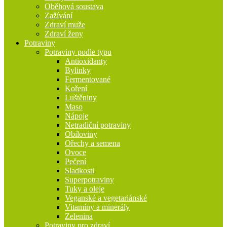
Oběhová soustava
Zažívání
Zdraví muže
Zdraví ženy
Potraviny
Potraviny podle typu
Antioxidanty
Bylinky
Fermentované
Koření
Luštěniny
Maso
Nápoje
Netradiční potraviny
Obiloviny
Ořechy a semena
Ovoce
Pečení
Sladkosti
Superpotraviny
Tuky a oleje
Veganské a vegetariánské
Vitamíny a minerály
Zelenina
Potraviny pro zdraví