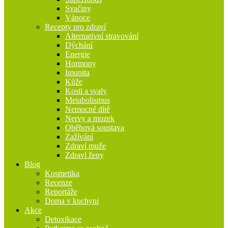
Svačiny
Vánoce
Recepty pro zdraví
Alternativní stravování
Dýchání
Energie
Hormony
Imunita
Kůže
Kosti a svaly
Metabolismus
Nemocné dítě
Nervy a mozek
Oběhová soustava
Zažívání
Zdraví muže
Zdraví ženy
Blog
Kosmetika
Recenze
Reportáže
Doma v kuchyni
Akce
Detoxikace