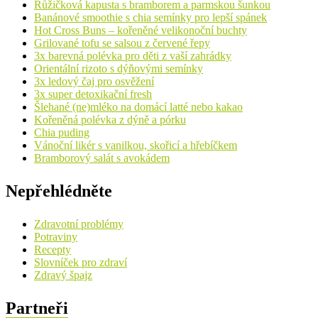
Růžičková kapusta s bramborem a parmskou šunkou
Banánové smoothie s chia semínky pro lepší spánek
Hot Cross Buns – kořeněné velikonoční buchty
Grilované tofu se salsou z červené řepy
3x barevná polévka pro děti z vaší zahrádky
Orientální rizoto s dýňovými semínky
3x ledový čaj pro osvěžení
3x super detoxikační fresh
Šlehané (ne)mléko na domácí latté nebo kakao
Kořeněná polévka z dýně a pórku
Chia puding
Vánoční likér s vanilkou, skořicí a hřebíčkem
Bramborový salát s avokádem
Nepřehlédněte
Zdravotní problémy
Potraviny
Recepty
Slovníček pro zdraví
Zdravý špajz
Partneři