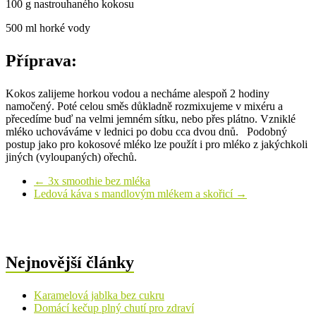
100 g nastrouhaného kokosu
500 ml horké vody
Příprava:
Kokos zalijeme horkou vodou a necháme alespoň 2 hodiny
namočený. Poté celou směs důkladně rozmixujeme v mixéru a
přecedíme buď na velmi jemném sítku, nebo přes plátno. Vzniklé
mléko uchováváme v lednici po dobu cca dvou dnů. Podobný
postup jako pro kokosové mléko lze použít i pro mléko z jakýchkoli
jiných (vyloupaných) ořechů.
←
3x smoothie bez mléka
Ledová káva s mandlovým mlékem a skořicí
→
Nejnovější články
Karamelová jablka bez cukru
Domácí kečup plný chutí pro zdraví