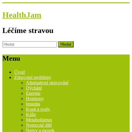
HealthJam
Léčíme stravou
Menu
Úvod
Zdravotní problémy
Alternativní stravování
Dýchání
Energie
Hormony
Imunita
Kosti a svaly
Kůže
Metabolismus
Nemocné dítě
Nervy a mozek