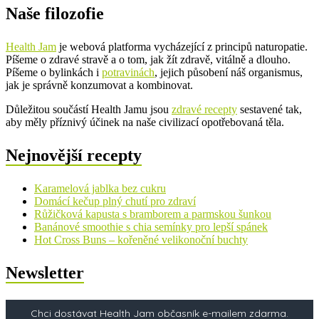
Naše filozofie
Health Jam
je webová platforma vycházející z principů naturopatie.
Píšeme o zdravé stravě a o tom, jak žít zdravě, vitálně a dlouho.
Píšeme o bylinkách i
potravinách
, jejich působení náš organismus,
jak je správně konzumovat a kombinovat.
Důležitou součástí Health Jamu jsou
zdravé recepty
sestavené tak,
aby měly příznivý účinek na naše civilizací opotřebovaná těla.
Nejnovější recepty
Karamelová jablka bez cukru
Domácí kečup plný chutí pro zdraví
Růžičková kapusta s bramborem a parmskou šunkou
Banánové smoothie s chia semínky pro lepší spánek
Hot Cross Buns – kořeněné velikonoční buchty
Newsletter
Chci dostávat Health Jam občasník e-mailem zdarma.