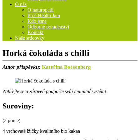
O nás
O naturopatii
Proč Health Jam
Kdo jsme
Odborné poradenství
Kontakt
Naše srdcovky
Horká čokoláda s chilli
Autor příspěvku:
Kateřina Boesenberg
Zahřejte se a zároveň podpořte svůj imunitní systém!
Suroviny:
(2 porce)
4 vrchovaté lžičky kvalitního bio kakaa