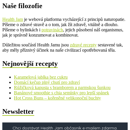
Naše filozofie
Health Jam
je webová platforma vycházející z principů naturopatie.
Píšeme o zdravé stravě a o tom, jak žít zdravě, vitálně a dlouho.
Píšeme o bylinkách i
potravinách
, jejich působení náš organismus,
jak je správně konzumovat a kombinovat.
Důležitou součástí Health Jamu jsou
zdravé recepty
sestavené tak,
aby měly příznivý účinek na naše civilizací opotřebovaná těla.
Nejnovější recepty
Karamelová jablka bez cukru
Domácí kečup plný chutí pro zdraví
Růžičková kapusta s bramborem a parmskou šunkou
Banánové smoothie s chia semínky pro lepší spánek
Hot Cross Buns – kořeněné velikonoční buchty
Newsletter
Chci dostávat Health Jam občasník e-mailem zdarma.