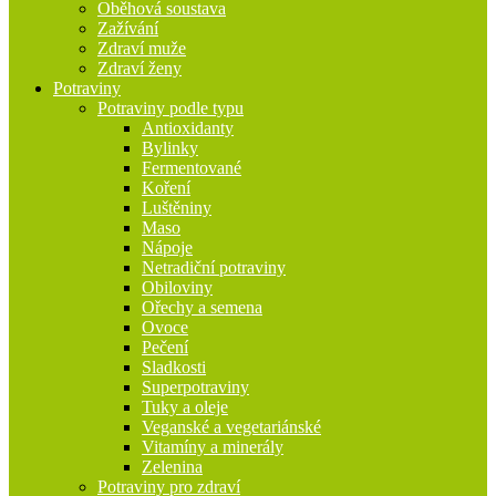
Oběhová soustava
Zažívání
Zdraví muže
Zdraví ženy
Potraviny
Potraviny podle typu
Antioxidanty
Bylinky
Fermentované
Koření
Luštěniny
Maso
Nápoje
Netradiční potraviny
Obiloviny
Ořechy a semena
Ovoce
Pečení
Sladkosti
Superpotraviny
Tuky a oleje
Veganské a vegetariánské
Vitamíny a minerály
Zelenina
Potraviny pro zdraví