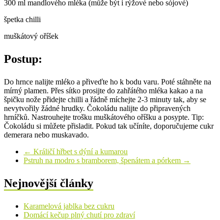
300 ml mandlového mléka (může být i rýžové nebo sójové)
špetka chilli
muškátový oříšek
Postup:
Do hrnce nalijte mléko a přiveďte ho k bodu varu. Poté stáhněte na
mírný plamen. Přes sítko prosijte do zahřátého mléka kakao a na
špičku nože přidejte chilli a řádně míchejte 2-3 minuty tak, aby se
nevytvořily žádné hrudky. Čokoládu nalijte do připravených
hrníčků. Nastrouhejte trošku muškátového oříšku a posypte. Tip:
Čokoládu si můžete přisladit. Pokud tak učíníte, doporučujeme cukr
demerara nebo muskavado.
←
Králičí hřbet s dýní a kumarou
Pstruh na modro s bramborem, špenátem a pórkem
→
Nejnovější články
Karamelová jablka bez cukru
Domácí kečup plný chutí pro zdraví