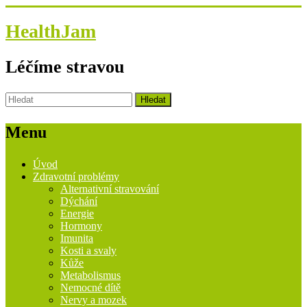
HealthJam
Léčíme stravou
Menu
Úvod
Zdravotní problémy
Alternativní stravování
Dýchání
Energie
Hormony
Imunita
Kosti a svaly
Kůže
Metabolismus
Nemocné dítě
Nervy a mozek