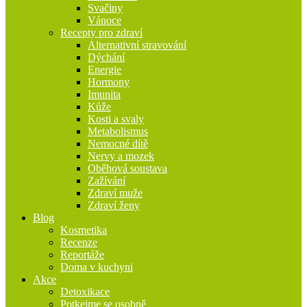
Svačiny
Vánoce
Recepty pro zdraví
Alternativní stravování
Dýchání
Energie
Hormony
Imunita
Kůže
Kosti a svaly
Metabolismus
Nemocné dítě
Nervy a mozek
Oběhová soustava
Zažívání
Zdraví muže
Zdraví ženy
Blog
Kosmetika
Recenze
Reportáže
Doma v kuchyni
Akce
Detoxikace
Potkejme se osobně