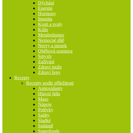
Dýchání
Energie
Hormony
Imunita
Kosti a svaly
Kůže
Metabolismus
Nemocné dítě
Nervy a mozek
Oběhová soustava
Smysly
Zažívání
Zdraví muže
Zdraví ženy
Recepty
Recepty podle příležitosti
Antioxidanty
Hlavní jídla
Maso
Nápoje
Polévky
Saláty
Sladké
Snídaně
Superfoods