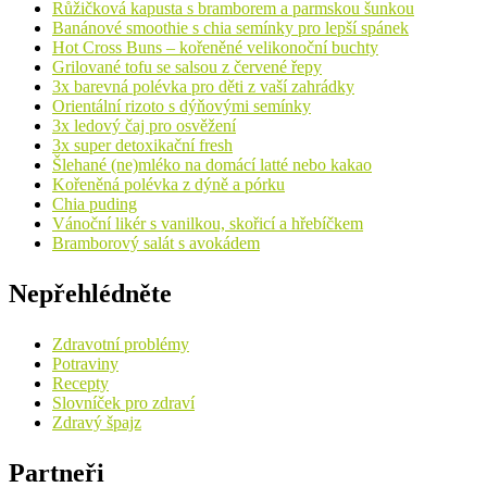
Růžičková kapusta s bramborem a parmskou šunkou
Banánové smoothie s chia semínky pro lepší spánek
Hot Cross Buns – kořeněné velikonoční buchty
Grilované tofu se salsou z červené řepy
3x barevná polévka pro děti z vaší zahrádky
Orientální rizoto s dýňovými semínky
3x ledový čaj pro osvěžení
3x super detoxikační fresh
Šlehané (ne)mléko na domácí latté nebo kakao
Kořeněná polévka z dýně a pórku
Chia puding
Vánoční likér s vanilkou, skořicí a hřebíčkem
Bramborový salát s avokádem
Nepřehlédněte
Zdravotní problémy
Potraviny
Recepty
Slovníček pro zdraví
Zdravý špajz
Partneři