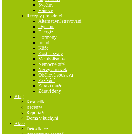
Svačiny
Vánoce
Recepty pro zdraví
Alternativní stravování
Dýchání
Energie
Hormony
Imunita
Kůže
Kosti a svaly
Metabolismus
Nemocné dítě
Nervy a mozek
Oběhová soustava
Zažívání
Zdraví muže
Zdraví ženy
Blog
Kosmetika
Recenze
Reportáže
Doma v kuchyni
Akce
Detoxikace