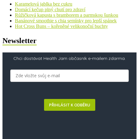
Karamelová jablka bez cukru
Domácí kečup plný chutí pro zdraví
Růžičková kapusta s bramborem a parmskou šunkou
Banánové smoothie s chia semínky pro lepší spánek
Hot Cross Buns – kořeněné velikonoční buchty
Newsletter
Chci dostávat Health Jam občasník e-mailem zdarma.
PŘIHLÁSIT K ODBĚRU