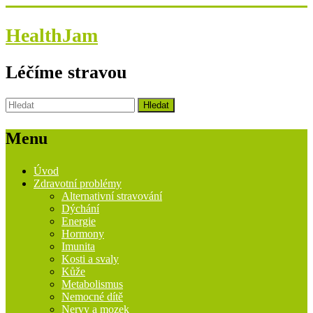
HealthJam
Léčíme stravou
Menu
Úvod
Zdravotní problémy
Alternativní stravování
Dýchání
Energie
Hormony
Imunita
Kosti a svaly
Kůže
Metabolismus
Nemocné dítě
Nervy a mozek