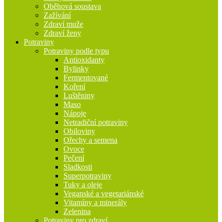
Oběhová soustava
Zažívání
Zdraví muže
Zdraví ženy
Potraviny
Potraviny podle typu
Antioxidanty
Bylinky
Fermentované
Koření
Luštěniny
Maso
Nápoje
Netradiční potraviny
Obiloviny
Ořechy a semena
Ovoce
Pečení
Sladkosti
Superpotraviny
Tuky a oleje
Veganské a vegetariánské
Vitamíny a minerály
Zelenina
Potraviny pro zdraví