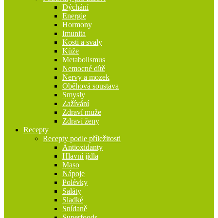
Dýchání
Energie
Hormony
Imunita
Kosti a svaly
Kůže
Metabolismus
Nemocné dítě
Nervy a mozek
Oběhová soustava
Smysly
Zažívání
Zdraví muže
Zdraví ženy
Recepty
Recepty podle příležitosti
Antioxidanty
Hlavní jídla
Maso
Nápoje
Polévky
Saláty
Sladké
Snídaně
Superfoods