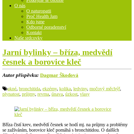
Potkejme se osobně
O nás
O naturopatii
Proč Health Jam
Kdo jsme
Odborné poradenství
Kontakt
Naše srdcovky
Jarní bylinky – bříza, medvědí
česnek a borovice kleč
Autor příspěvku:
Dagmar Škodová
akné
,
bronchitida
,
ekzémy
,
kolika
,
ledviny
,
močový měchýř
,
plynatost
,
průjmy
,
revma
,
únava
,
úzkost
,
vlasy
Bříza čistí krev, medvědí česnek se hodí mj. na průjmy a problémy
se zažíváním, borovice kleč pomáhá s bronchitidou. O dalších