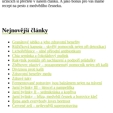
účincích si přečtete v našem článku. A jako bonus pro vás máme
recept na pesto z medvědího česneku.
Nejnovější články
Granátové jablko a jeho zdravotní benefity
Růžičková kapusta – skvělý pomocník nejen při detoxikaci
Lichořeřišnice – silné přírodní antibiotikum
Chia semínka a čokoládový pudink
Rakytník pomůže při nachlazení a podpoří průdušky
Zběhovec plazivý – pozapomenutý pomocník nejen při kašli
Diviznou proti kašli
Zdravotní benefity medu
Zdravé tuky
Fermentované potraviny jsou balzámem nejen na trávení
Jarní bylinky III – jitrocel a pampeliška
Jarní bylinky II – sedmikráska a kopřiva
Jarní bylinky – bříza, medvědí česnek a borovice kleč
Řepa aneb everybody loves beetroot
Červené zelí – nejlevnější superpotravina