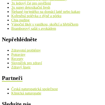
3x ledový čaj pro osvěžení
3x super detoxikační fresh
Šlehané (ne)mléko na domácí latté nebo kakao
Kořeněná polévka z dýně a pórku
Chia puding
Vánoční likér s vanilkou, skořicí a hřebíčkem
Bramborový salát s avokádem
Nepřehlédněte
Zdravotní problémy
Potraviny
Recepty
Slovníček pro zdraví
Zdravý špajz
Partneři
Česká naturopatická společnost
Klinická naturopatie
Sledujte nás