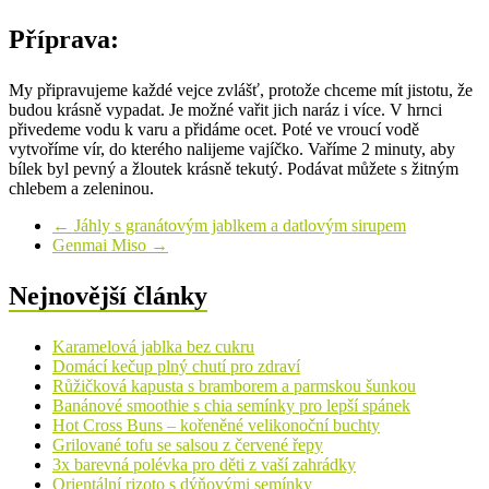
Příprava:
My připravujeme každé vejce zvlášť, protože chceme mít jistotu, že
budou krásně vypadat. Je možné vařit jich naráz i více. V hrnci
přivedeme vodu k varu a přidáme ocet. Poté ve vroucí vodě
vytvoříme vír, do kterého nalijeme vajíčko. Vaříme 2 minuty, aby
bílek byl pevný a žloutek krásně tekutý. Podávat můžete s žitným
chlebem a zeleninou.
←
Jáhly s granátovým jablkem a datlovým sirupem
Genmai Miso
→
Nejnovější články
Karamelová jablka bez cukru
Domácí kečup plný chutí pro zdraví
Růžičková kapusta s bramborem a parmskou šunkou
Banánové smoothie s chia semínky pro lepší spánek
Hot Cross Buns – kořeněné velikonoční buchty
Grilované tofu se salsou z červené řepy
3x barevná polévka pro děti z vaší zahrádky
Orientální rizoto s dýňovými semínky