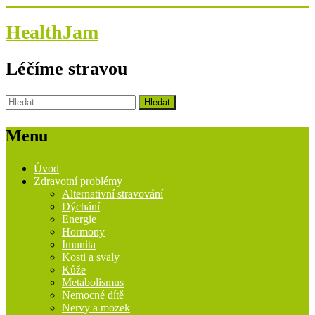
HealthJam
Léčíme stravou
Menu
Úvod
Zdravotní problémy
Alternativní stravování
Dýchání
Energie
Hormony
Imunita
Kosti a svaly
Kůže
Metabolismus
Nemocné dítě
Nervy a mozek