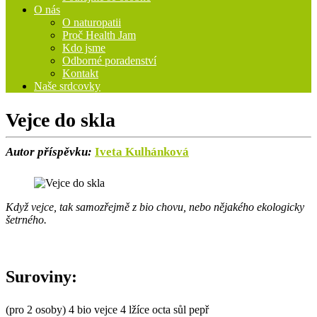
O nás
O naturopatii
Proč Health Jam
Kdo jsme
Odborné poradenství
Kontakt
Naše srdcovky
Vejce do skla
Autor příspěvku:
Iveta Kulhánková
Když vejce, tak samozřejmě z bio chovu, nebo nějakého ekologicky
šetrného.
Suroviny:
(pro 2 osoby) 4 bio vejce 4 lžíce octa sůl pepř