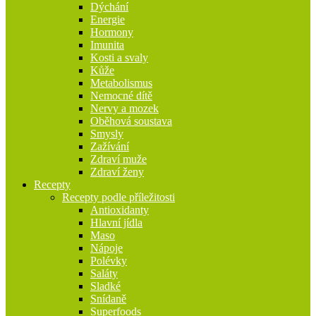
Dýchání
Energie
Hormony
Imunita
Kosti a svaly
Kůže
Metabolismus
Nemocné dítě
Nervy a mozek
Oběhová soustava
Smysly
Zažívání
Zdraví muže
Zdraví ženy
Recepty
Recepty podle příležitosti
Antioxidanty
Hlavní jídla
Maso
Nápoje
Polévky
Saláty
Sladké
Snídaně
Superfoods