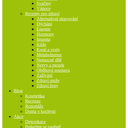
Svačiny
Vánoce
Recepty pro zdraví
Alternativní stravování
Dýchání
Energie
Hormony
Imunita
Kůže
Kosti a svaly
Metabolismus
Nemocné dítě
Nervy a mozek
Oběhová soustava
Zažívání
Zdraví muže
Zdraví ženy
Blog
Kosmetika
Recenze
Reportáže
Doma v kuchyni
Akce
Detoxikace
Potkejme se osobně