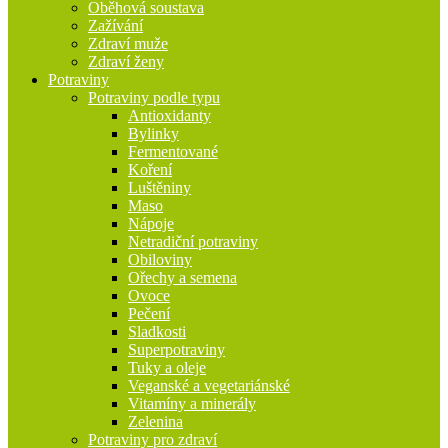
Oběhová soustava
Zažívání
Zdraví muže
Zdraví ženy
Potraviny
Potraviny podle typu
Antioxidanty
Bylinky
Fermentované
Koření
Luštěniny
Maso
Nápoje
Netradiční potraviny
Obiloviny
Ořechy a semena
Ovoce
Pečení
Sladkosti
Superpotraviny
Tuky a oleje
Veganské a vegetariánské
Vitamíny a minerály
Zelenina
Potraviny pro zdraví