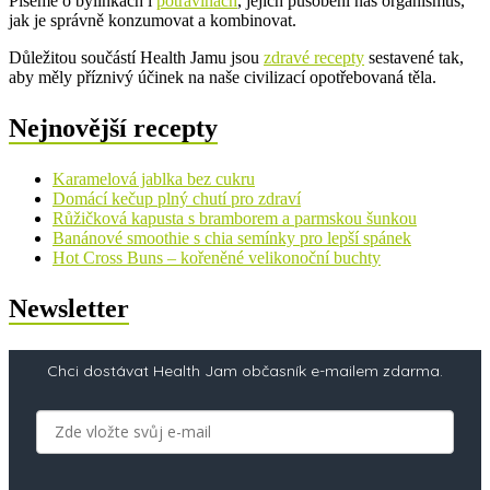
Píšeme o bylinkách i
potravinách
, jejich působení náš organismus,
jak je správně konzumovat a kombinovat.
Důležitou součástí Health Jamu jsou
zdravé recepty
sestavené tak,
aby měly příznivý účinek na naše civilizací opotřebovaná těla.
Nejnovější recepty
Karamelová jablka bez cukru
Domácí kečup plný chutí pro zdraví
Růžičková kapusta s bramborem a parmskou šunkou
Banánové smoothie s chia semínky pro lepší spánek
Hot Cross Buns – kořeněné velikonoční buchty
Newsletter
Chci dostávat Health Jam občasník e-mailem zdarma.