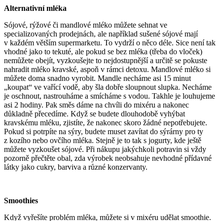
Alternativní mléka
Sójové, rýžové či mandlové mléko můžete sehnat ve
specializovaných prodejnách, ale například sušené sójové mají
v každém větším supermarketu. To vydrží o něco déle. Sice není tak
vhodné jako to tekuté, ale pokud se bez mléka (třeba do vloček)
nemůžete obejít, vyzkoušejte to nejdostupnější a určitě se pokuste
nahradit mléko kravské, aspoň v rámci detoxu. Mandlové mléko si
můžete doma snadno vyrobit. Mandle necháme asi 15 minut
„koupat“ ve vařící vodě, aby šla dobře sloupnout slupka. Necháme
je oschnout, nastrouháme a smícháme s vodou. Takhle je louhujeme
asi 2 hodiny. Pak směs dáme na chvíli do mixéru a nakonec
důkladně přecedíme. Když se budete dlouhodobě vyhýbat
kravskému mléku, zjistíte, že nakonec skoro žádné nepotřebujete.
Pokud si potrpíte na sýry, budete muset zavítat do sýrárny pro ty
z kozího nebo ovčího mléka. Stejně je to tak s jogurty, kde ještě
můžete vyzkoušet sójové. Při nákupu jakýchkoli potravin si vždy
pozorně přečtěte obal, zda výrobek neobsahuje nevhodné přídavné
látky jako cukry, barviva a různé konzervanty.
Smoothies
Když vyřešíte problém mléka, můžete si v mixéru udělat smoothie.