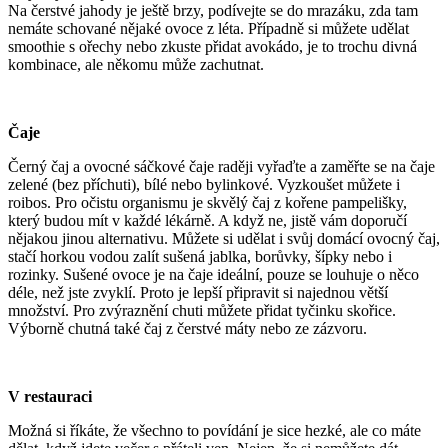
Na čerstvé jahody je ještě brzy, podívejte se do mrazáku, zda tam
nemáte schované nějaké ovoce z léta. Případně si můžete udělat
smoothie s ořechy nebo zkuste přidat avokádo, je to trochu divná
kombinace, ale někomu může zachutnat.
Čaje
Černý čaj a ovocné sáčkové čaje raději vyřaďte a zaměřte se na čaje
zelené (bez příchuti), bílé nebo bylinkové. Vyzkoušet můžete i
roibos. Pro očistu organismu je skvělý čaj z kořene pampelišky,
který budou mít v každé lékárně. A když ne, jistě vám doporučí
nějakou jinou alternativu. Můžete si udělat i svůj domácí ovocný čaj,
stačí horkou vodou zalít sušená jablka, borůvky, šípky nebo i
rozinky. Sušené ovoce je na čaje ideální, pouze se louhuje o něco
déle, než jste zvyklí. Proto je lepší připravit si najednou větší
množství. Pro zvýraznění chuti můžete přidat tyčinku skořice.
Výborně chutná také čaj z čerstvé máty nebo ze zázvoru.
V restauraci
Možná si říkáte, že všechno to povídání je sice hezké, ale co máte