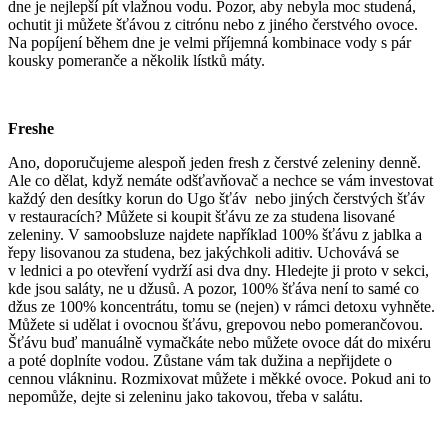
dne je nejlepší pít vlažnou vodu. Pozor, aby nebyla moc studená,
ochutit ji můžete šťávou z citrónu nebo z jiného čerstvého ovoce.
Na popíjení během dne je velmi příjemná kombinace vody s pár
kousky pomeranče a několik lístků máty.
Freshe
Ano, doporučujeme alespoň jeden fresh z čerstvé zeleniny denně.
Ale co dělat, když nemáte odšťavňovač a nechce se vám investovat
každý den desítky korun do Ugo šťáv nebo jiných čerstvých šťáv
v restauracích? Můžete si koupit šťávu ze za studena lisované
zeleniny. V samoobsluze najdete například 100% šťávu z jablka a
řepy lisovanou za studena, bez jakýchkoli aditiv. Uchovává se
v lednici a po otevření vydrží asi dva dny. Hledejte ji proto v sekci,
kde jsou saláty, ne u džusů. A pozor, 100% šťáva není to samé co
džus ze 100% koncentrátu, tomu se (nejen) v rámci detoxu vyhněte.
Můžete si udělat i ovocnou šťávu, grepovou nebo pomerančovou.
Šťávu buď manuálně vymačkáte nebo můžete ovoce dát do mixéru
a poté doplníte vodou. Zůstane vám tak dužina a nepřijdete o
cennou vlákninu. Rozmixovat můžete i měkké ovoce. Pokud ani to
nepomůže, dejte si zeleninu jako takovou, třeba v salátu.