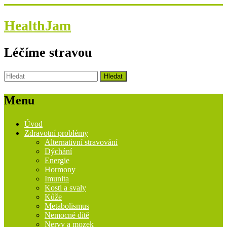
HealthJam
Léčíme stravou
Menu
Úvod
Zdravotní problémy
Alternativní stravování
Dýchání
Energie
Hormony
Imunita
Kosti a svaly
Kůže
Metabolismus
Nemocné dítě
Nervy a mozek