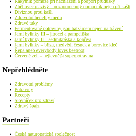
Rakytník pomůže při nachlazení a podpoří průdušky
Zběhovec plazivý – pozapomenutý pomocník nejen při kašli
Diviznou proti kašli
Zdravotní benefity medu
Zdravé tuky
Fermentované potraviny jsou balzámem nejen na trávení
Jarní bylinky III – jitrocel a pampeliška
Jarní bylinky II – sedmikráska a kopřiva
Jarní bylinky – bříza, medvědí česnek a borovice kleč
Řepa aneb everybody loves beetroot
Červené zelí – nejlevnější superpotravina
Nepřehlédněte
Zdravotní problémy
Potraviny
Recepty
Slovníček pro zdraví
Zdravý špajz
Partneři
Česká naturopatická společnost