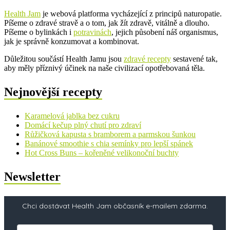
Health Jam
je webová platforma vycházející z principů naturopatie.
Píšeme o zdravé stravě a o tom, jak žít zdravě, vitálně a dlouho.
Píšeme o bylinkách i
potravinách
, jejich působení náš organismus,
jak je správně konzumovat a kombinovat.
Důležitou součástí Health Jamu jsou
zdravé recepty
sestavené tak,
aby měly příznivý účinek na naše civilizací opotřebovaná těla.
Nejnovější recepty
Karamelová jablka bez cukru
Domácí kečup plný chutí pro zdraví
Růžičková kapusta s bramborem a parmskou šunkou
Banánové smoothie s chia semínky pro lepší spánek
Hot Cross Buns – kořeněné velikonoční buchty
Newsletter
Chci dostávat Health Jam občasník e-mailem zdarma.