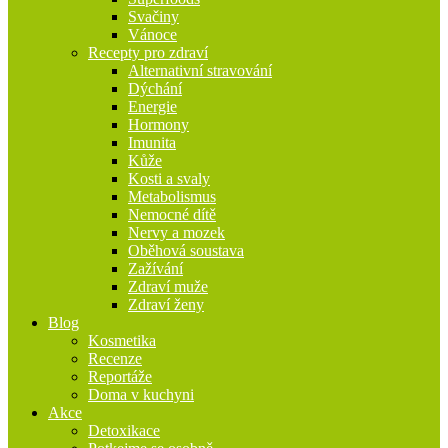
Svačiny
Vánoce
Recepty pro zdraví
Alternativní stravování
Dýchání
Energie
Hormony
Imunita
Kůže
Kosti a svaly
Metabolismus
Nemocné dítě
Nervy a mozek
Oběhová soustava
Zažívání
Zdraví muže
Zdraví ženy
Blog
Kosmetika
Recenze
Reportáže
Doma v kuchyni
Akce
Detoxikace