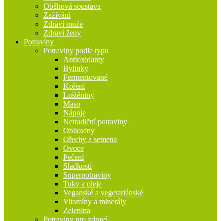
Oběhová soustava
Zažívání
Zdraví muže
Zdraví ženy
Potraviny
Potraviny podle typu
Antioxidanty
Bylinky
Fermentované
Koření
Luštěniny
Maso
Nápoje
Netradiční potraviny
Obiloviny
Ořechy a semena
Ovoce
Pečení
Sladkosti
Superpotraviny
Tuky a oleje
Veganské a vegetariánské
Vitamíny a minerály
Zelenina
Potraviny pro zdraví