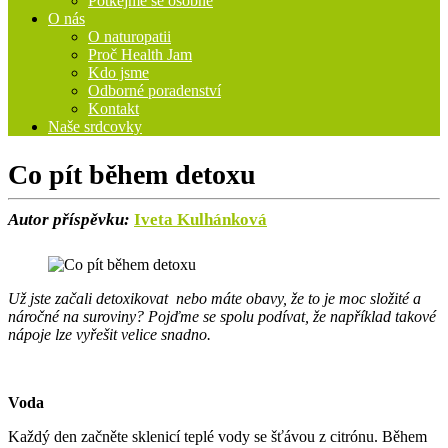
Potkejme se osobně
O nás
O naturopatii
Proč Health Jam
Kdo jsme
Odborné poradenství
Kontakt
Naše srdcovky
Co pít během detoxu
Autor příspěvku:
Iveta Kulhánková
Už jste začali detoxikovat nebo máte obavy, že to je moc složité a
náročné na suroviny? Pojďme se spolu podívat, že například takové
nápoje lze vyřešit velice snadno.
Voda
Každý den začněte sklenicí teplé vody se šťávou z citrónu. Během