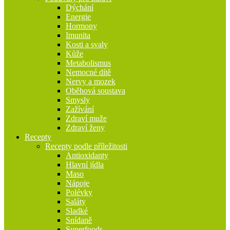
Dýchání
Energie
Hormony
Imunita
Kosti a svaly
Kůže
Metabolismus
Nemocné dítě
Nervy a mozek
Oběhová soustava
Smysly
Zažívání
Zdraví muže
Zdraví ženy
Recepty
Recepty podle příležitosti
Antioxidanty
Hlavní jídla
Maso
Nápoje
Polévky
Saláty
Sladké
Snídaně
Superfoods