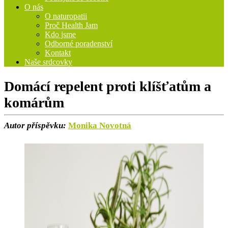
O nás
O naturopatii
Proč Health Jam
Kdo jsme
Odborné poradenství
Kontakt
Naše srdcovky
Domácí repelent proti klíšťatům a
komárům
Autor příspěvku:
Monika Novotná