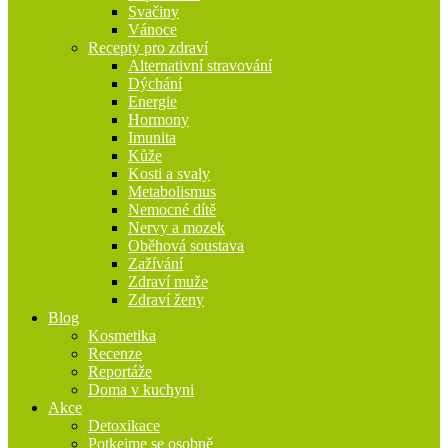
Svačiny
Vánoce
Recepty pro zdraví
Alternativní stravování
Dýchání
Energie
Hormony
Imunita
Kůže
Kosti a svaly
Metabolismus
Nemocné dítě
Nervy a mozek
Oběhová soustava
Zažívání
Zdraví muže
Zdraví ženy
Blog
Kosmetika
Recenze
Reportáže
Doma v kuchyni
Akce
Detoxikace
Potkejme se osobně