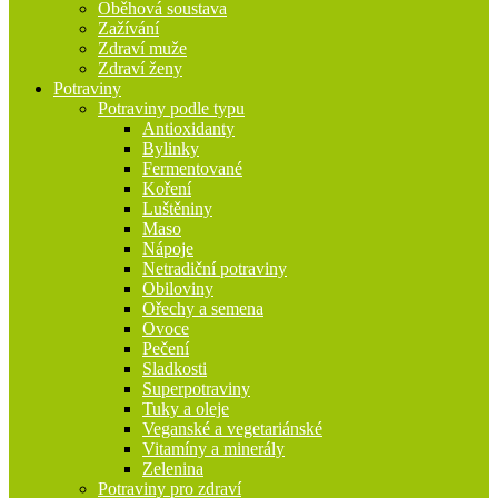
Oběhová soustava
Zažívání
Zdraví muže
Zdraví ženy
Potraviny
Potraviny podle typu
Antioxidanty
Bylinky
Fermentované
Koření
Luštěniny
Maso
Nápoje
Netradiční potraviny
Obiloviny
Ořechy a semena
Ovoce
Pečení
Sladkosti
Superpotraviny
Tuky a oleje
Veganské a vegetariánské
Vitamíny a minerály
Zelenina
Potraviny pro zdraví