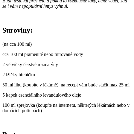
Budu testovat přes léto a pokud to vyzkoušíte taky, dejte vědět, zda
se i vám nepopulární hmyz vyhnul.
Suroviny:
(na cca 100 ml)
cca 100 ml pramenité nebo filtrované vody
2 větvičky čerstvé rozmarýny
2 lžičky hřebíčku
50 ml lihu (koupíte v lékárně), na recept vám bude stačit max 25 ml
5 kapek esenciálního levandulového oleje
100 ml sprejovka (koupíte na internetu, některých lékárnách nebo v
domácích potřebách)