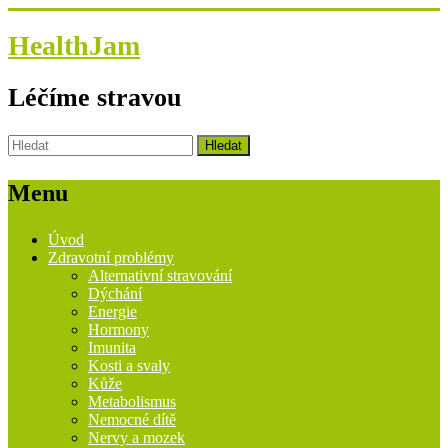
HealthJam
Léčíme stravou
Menu
Úvod
Zdravotní problémy
Alternativní stravování
Dýchání
Energie
Hormony
Imunita
Kosti a svaly
Kůže
Metabolismus
Nemocné dítě
Nervy a mozek