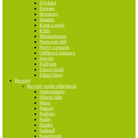
Dýchání
Energie
Hormony
Imunita
Kosti a svaly
Kůže
Metabolismus
Nemocné dítě
Nervy a mozek
Oběhová soustava
Smysly
Zažívání
Zdraví muže
Zdraví ženy
Recepty
Recepty podle příležitosti
Antioxidanty
Hlavní jídla
Maso
Nápoje
Polévky
Saláty
Sladké
Snídaně
Superfoods