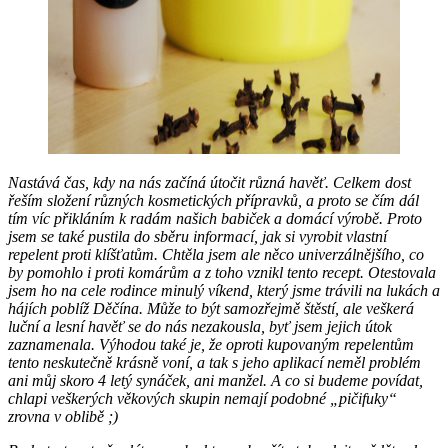
Nastává čas, kdy na nás začíná útočit různá havěť. Celkem dost
řeším složení různých kosmetických přípravků, a proto se čím dál
tím víc přikláním k radám našich babiček a domácí výrobě. Proto
jsem se také pustila do sběru informací, jak si vyrobit vlastní
repelent proti klíšťatům. Chtěla jsem ale něco univerzálnějšího, co
by pomohlo i proti komárům a z toho vznikl tento recept. Otestovala
jsem ho na cele rodince minulý víkend, který jsme trávili na lukách a
hájích poblíž Děčína. Může to být samozřejmě štěstí, ale veškerá
luční a lesní havěť se do nás nezakousla, byť jsem jejich útok
zaznamenala. Výhodou také je, že oproti kupovaným repelentům
tento neskutečně krásně voní, a tak s jeho aplikací neměl problém
ani můj skoro 4 letý synáček, ani manžel. A co si budeme povídat,
chlapi veškerých věkových skupin nemají podobné „pičifuky“
zrovna v oblibě ;)