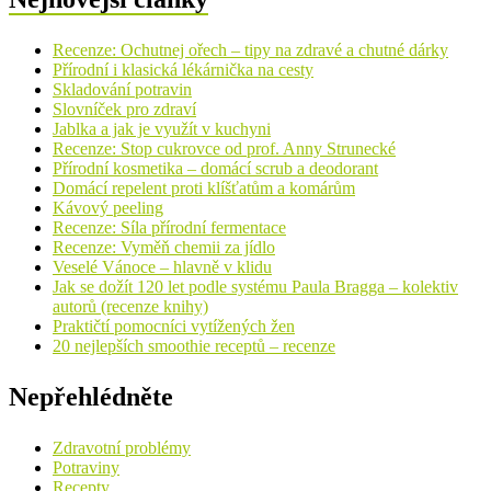
Recenze: Ochutnej ořech – tipy na zdravé a chutné dárky
Přírodní i klasická lékárnička na cesty
Skladování potravin
Slovníček pro zdraví
Jablka a jak je využít v kuchyni
Recenze: Stop cukrovce od prof. Anny Strunecké
Přírodní kosmetika – domácí scrub a deodorant
Domácí repelent proti klíšťatům a komárům
Kávový peeling
Recenze: Síla přírodní fermentace
Recenze: Vyměň chemii za jídlo
Veselé Vánoce – hlavně v klidu
Jak se dožít 120 let podle systému Paula Bragga – kolektiv
autorů (recenze knihy)
Praktičtí pomocníci vytížených žen
20 nejlepších smoothie receptů – recenze
Nepřehlédněte
Zdravotní problémy
Potraviny
Recepty