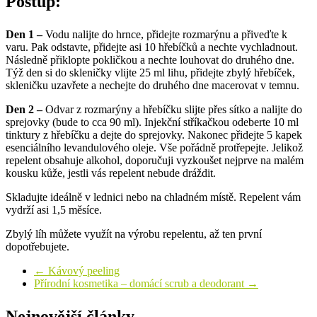
Postup:
Den 1 –
Vodu nalijte do hrnce, přidejte rozmarýnu a přiveďte k
varu. Pak odstavte, přidejte asi 10 hřebíčků a nechte vychladnout.
Následně přiklopte pokličkou a nechte louhovat do druhého dne.
Týž den si do skleničky vlijte 25 ml lihu, přidejte zbylý hřebíček,
skleničku uzavřete a nechejte do druhého dne macerovat v temnu.
Den 2 –
Odvar z rozmarýny a hřebíčku slijte přes sítko a nalijte do
sprejovky (bude to cca 90 ml). Injekční stříkačkou odeberte 10 ml
tinktury z hřebíčku a dejte do sprejovky. Nakonec přidejte 5 kapek
esenciálního levandulového oleje. Vše pořádně protřepejte. Jelikož
repelent obsahuje alkohol, doporučuji vyzkoušet nejprve na malém
kousku kůže, jestli vás repelent nebude dráždit.
Skladujte ideálně v lednici nebo na chladném místě. Repelent vám
vydrží asi 1,5 měsíce.
Zbylý líh můžete využít na výrobu repelentu, až ten první
dopotřebujete.
←
Kávový peeling
Přírodní kosmetika – domácí scrub a deodorant
→
Nejnovější články