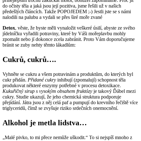
přinejlepším trochu zakuckat motor, bohužel zapomínáme. Proč jít
do očisty těla a jaká jsou její pozitiva, jsme řešili už v našich
předešlých článcích. Takže POPOJEDEM ;-) Jestli jste se s námi
nalodili na palubu a vydali se přes širé moře zvané
Detox
, věste, že byste měli vynaložit veškeré úsilí, abyste ze svého
jídelníčku vyřadili potraviny, které by Váši mořeplavbu mohly
zpomalit nebo jí dokonce zcela zabránit. Proto Vám doporučujeme
bránit se zuby nehty těmto lákadlům:
Cukrů, cukrů….
Vyhněte se cukru a všem potravinám a produktům, do kterých byl
cukr přidán.
Přidané cukry
inhibují (zpomalují) schopnost těla
produkovat některé enzymy potřebné v procesu detoxikace.
Kukuřičný sirup s vysokým obsahem fruktózy
je takový Ďábel mezi
cukry. Studie ukazují, že jeho chemická struktura podporuje
přejídání. Játra jsou z něj celá paf a pumpují do krevního řečiště více
triglyceridů, čímž se zvyšuje riziko srdečních onemocnění.
Alkohol je metla lidstva…
„Malé pivko, to mi přece nemůže uškodit.“ To si nejspíš mnoho z