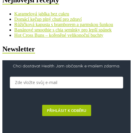
Nejnovější recepty
Karamelová jablka bez cukru
Domácí kečup plný chutí pro zdraví
Růžičková kapusta s bramborem a parmskou šunkou
Banánové smoothie s chia semínky pro lepší spánek
Hot Cross Buns – kořeněné velikonoční buchty
Newsletter
Chci dostávat Health Jam občasník e-mailem zdarma.
PŘIHLÁSIT K ODBĚRU