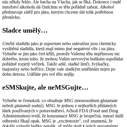
nás někdy řeklo. Ale bacha na Vlacha, jak se říká. Dokonce i malé
množství alkoholu dá čistícímu se tělu pořádně zabrat.
Alkohol
představuje zátěž pro játra, kterým chceme dát tolik potřebnou
přestávku.
Sladce umělý…
Umělá sladidla
jako je
aspartam
nebo
sukralóza
jsou chemicky
vyráběná sladidla, která mají mimo jiné negativní vliv i na játra.
Vyhněte se jim jako čert kříži, protože Vašemu tělu nepřinesou nic
dobrého, krom toho, že mohou Vašim nervovým buňkám uspořádat
pořádně rozjetý večírek. Takže adié, sladké limči, žvýkačky,
majonézy nebo hořčice. Dejte vale sladkým umělinám nejen po
dobu detoxu. Uděláte pro své tělo nejlíp.
eSMSkujte, ale neMSGujte…
Vyhněte se čemukoli, co obsahuje
MSG
(monosodium glutamate
neboli
glutamát sodný
). MSG Je jednou z nejhorších přídatných
látek používaných v potravinářství. Ačkoli FDA (Food and Drug
Administration) tvrdí, že konzumace MSG je bezpečná, mnozí další
odborníci říkají opak. MSG je „excitotoxin“, což znamená, že
dokáže vybudit buňky natolik, až může dojít k jejich nevratnému