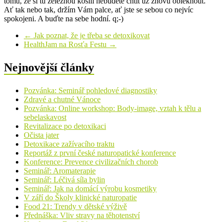
tomu, že si tu železnou košili nebudete chtít už znovu obléknout.
Ať tak nebo tak, držím Vám palce, ať jste se sebou co nejvíc
spokojeni. A buďte na sebe hodní. q;-)
←
Jak poznat, že je třeba se detoxikovat
HealthJam na Rosťa Festu
→
Nejnovější články
Pozvánka: Seminář pohledové diagnostiky
Zdravé a chutné Vánoce
Pozvánka: Online workshop: Body-image, vztah k tělu a
sebelaskavost
Revitalizace po detoxikaci
Očista jater
Detoxikace zažívacího traktu
Reportáž z první české naturopatické konference
Konference: Prevence civilizačních chorob
Seminář: Aromaterapie
Seminář: Léčivá síla bylin
Seminář: Jak na domácí výrobu kosmetiky
V září do Školy klinické naturopatie
Food 21: Trendy v dětské výživě
Přednáška: Vliv stravy na těhotenství