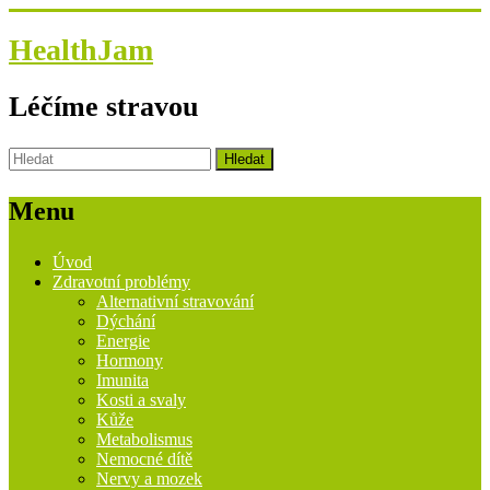
HealthJam
Léčíme stravou
Menu
Úvod
Zdravotní problémy
Alternativní stravování
Dýchání
Energie
Hormony
Imunita
Kosti a svaly
Kůže
Metabolismus
Nemocné dítě
Nervy a mozek