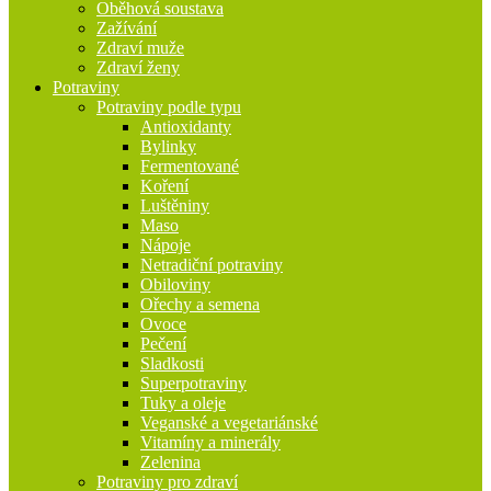
Oběhová soustava
Zažívání
Zdraví muže
Zdraví ženy
Potraviny
Potraviny podle typu
Antioxidanty
Bylinky
Fermentované
Koření
Luštěniny
Maso
Nápoje
Netradiční potraviny
Obiloviny
Ořechy a semena
Ovoce
Pečení
Sladkosti
Superpotraviny
Tuky a oleje
Veganské a vegetariánské
Vitamíny a minerály
Zelenina
Potraviny pro zdraví