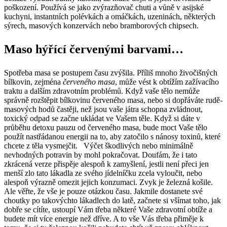
poškození. Používá se jako zvýrazňovač chuti a vůně v asijské
kuchyni, instantních polévkách a omáčkách, uzeninách, některých
sýrech, masových konzervách nebo bramborových chipsech.
Maso hýřící červenými barvami…
Spotřeba masa se postupem času zvýšila. Příliš mnoho živočišných
bílkovin, zejména
červeného masa
, může vést k obtížím zažívacího
traktu a dalším zdravotním problémů. Když vaše tělo nemůže
správně rozštěpit bílkovinu červeného masa, nebo si dopřáváte rudě-
masových hodů častěji, než jsou vaše játra schopna zvládnout,
toxický odpad se začne ukládat ve Vašem těle. Když si dáte v
průběhu detoxu pauzu od červeného masa, bude moct Vaše tělo
použít nastřádanou energii na to, aby zatočilo s nánosy toxinů, které
chcete z těla vysmejčit. Výčet škodlivých nebo minimálně
nevhodných potravin by mohl pokračovat. Doufám, že i tato
zkrácená verze přispěje alespoň k zamyšlení, jestli není přeci jen
menší zlo tato lákadla ze svého jídelníčku zcela vyloučit, nebo
alespoň výrazně omezit jejich konzumaci. Zvyk je železná košile.
Ale věřte, že vše je pouze otázkou času. Jakmile dostanete své
choutky po takovýchto lákadlech do latě, začnete si všímat toho, jak
dobře se cítíte, ustoupí Vám třeba některé Vaše zdravotní obtíže a
budete mít více energie než dříve. A to vše Vás třeba přiměje k