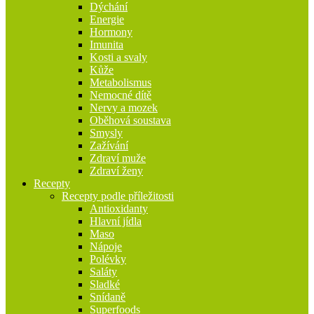
Dýchání
Energie
Hormony
Imunita
Kosti a svaly
Kůže
Metabolismus
Nemocné dítě
Nervy a mozek
Oběhová soustava
Smysly
Zažívání
Zdraví muže
Zdraví ženy
Recepty
Recepty podle příležitosti
Antioxidanty
Hlavní jídla
Maso
Nápoje
Polévky
Saláty
Sladké
Snídaně
Superfoods