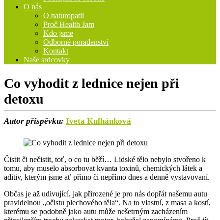
O nás
O naturopatii
Proč Health Jam
Kdo jsme
Odborné poradenství
Kontakt
Naše srdcovky
Co vyhodit z lednice nejen při
detoxu
Autor příspěvku:
Iveta Kulhánková
Čistit či nečistit, toť, o co tu běží… Lidské tělo nebylo stvořeno k
tomu, aby muselo absorbovat kvanta toxinů, chemických látek a
aditiv, kterým jsme ať přímo či nepřímo dnes a denně vystavovaní.
Občas je až udivující, jak přirozené je pro nás dopřát našemu autu
pravidelnou „očistu plechového těla“. Na to vlastní, z masa a kostí,
kterému se podobně jako autu může nešetrným zacházením