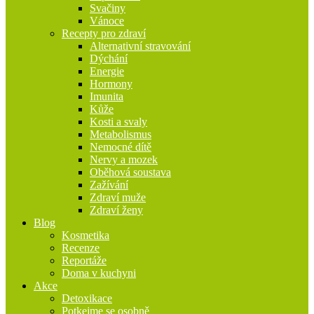
Svačiny
Vánoce
Recepty pro zdraví
Alternativní stravování
Dýchání
Energie
Hormony
Imunita
Kůže
Kosti a svaly
Metabolismus
Nemocné dítě
Nervy a mozek
Oběhová soustava
Zažívání
Zdraví muže
Zdraví ženy
Blog
Kosmetika
Recenze
Reportáže
Doma v kuchyni
Akce
Detoxikace
Potkejme se osobně