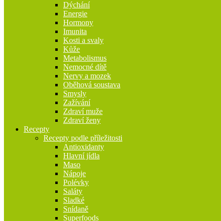
Dýchání
Energie
Hormony
Imunita
Kosti a svaly
Kůže
Metabolismus
Nemocné dítě
Nervy a mozek
Oběhová soustava
Smysly
Zažívání
Zdraví muže
Zdraví ženy
Recepty
Recepty podle příležitosti
Antioxidanty
Hlavní jídla
Maso
Nápoje
Polévky
Saláty
Sladké
Snídaně
Superfoods