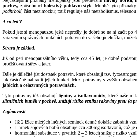
Nejčastějšími příznaky menopauzy jsou především
návaly horka, n
pochvy,
způsobující
bolestivý pohlavní styk
. Mnohé tyto příznak
podhrbolí
, část mezimozku) totiž reguluje náš metabolismus, tělesnou t
A co teď?
Pokud jste si menopauzou ještě neprošly, je dobré se na ni začít po
zařazením správných funkčních potravin do vašeho jídelníčku, můžet
Strava je základ.
Již od peri-menopauzálního věku, tedy cca 45 let, je dobré podstou
pročišťování střev a jater.
Dále je důležité jíst dostatek potravin, které obsahují tzv. fytoestrogen
tak částečně nahradit jejich funkci. Mezi potraviny s vyšším obsah
jablcích
a
celozrnných potravinách.
Tyto potraviny též obsahují
ligniny
a
isoflavonoidy
, které naše mik
slizničních buněk v pochvě, snižují riziko vzniku rakoviny prsu (a pro
Zajímavosti
Již 2 lžíce mletých lněných semínek denně dokáže zabránit vz
1 hrnek sójových bobů obsahuje cca 300mg isoflavonů, což je 
hormonální substituce v prvních 2 – 3 letech snižuje riziko vzn