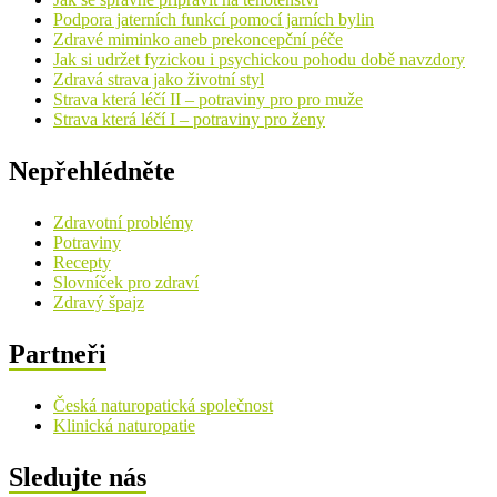
Podpora jaterních funkcí pomocí jarních bylin
Zdravé miminko aneb prekoncepční péče
Jak si udržet fyzickou i psychickou pohodu době navzdory
Zdravá strava jako životní styl
Strava která léčí II – potraviny pro pro muže
Strava která léčí I – potraviny pro ženy
Nepřehlédněte
Zdravotní problémy
Potraviny
Recepty
Slovníček pro zdraví
Zdravý špajz
Partneři
Česká naturopatická společnost
Klinická naturopatie
Sledujte nás