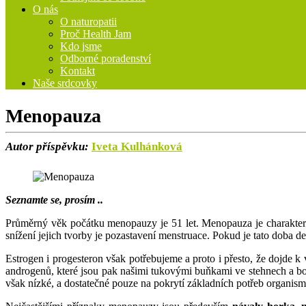
O nás
O naturopatii
Proč Health Jam
Kdo jsme
Odborné poradenství
Kontakt
Naše srdcovky
Menopauza
Autor příspěvku:
Iveta Kulhánková
Seznamte se, prosím ..
Průměrný věk počátku menopauzy je 51 let. Menopauza je charakteri
snížení jejich tvorby je pozastavení menstruace. Pokud je tato doba d
Estrogen i progesteron však potřebujeme a proto i přesto, že dojde k
androgenů, které jsou pak našimi tukovými buňkami ve stehnech a boc
však nízké, a dostatečné pouze na pokrytí základních potřeb organism