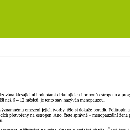
zována klesajícími hodnotami cirkulujících hormonů estrogenu a prog
elší než 6 – 12 měsíců, je tento stav nazýván menopauzou.
 významnému omezení jejich tvorby, tělo si dokáže poradit. Folitropin a
ích přetvořeny na estrogen. Ano, čtete správně – menopauzální žena p
u.