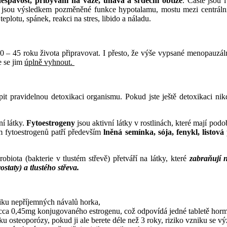
espavost, přibývání na váze, únava a srdeční obtíže
. Časté jsou 
y jsou výsledkem pozměněné funkce hypotalamu, mostu mezi centrá
eplotu, spánek, reakci na stres, libido a náladu.
 40 – 45 roku života připravovat. I přesto, že výše vypsané menopauzál
e se jim
úplně vyhnout.
pit pravidelnou detoxikaci organismu. Pokud jste ještě detoxikaci nik
ní látky.
Fytoestrogeny
jsou aktivní látky v rostlinách, které mají p
em fytoestrogenů patří především
lněná semínka, sója, fenykl, listová 
robiota (bakterie v tlustém střevě) přetváří na látky, které
zabraňují n
staty) a tlustého střeva.
niku nepříjemných návalů horka,
cca 0,45mg konjugovaného estrogenu, což odpovídá jedné tabletě hormo
iku osteoporózy, pokud ji ale berete déle než 3 roky, riziko vzniku se 