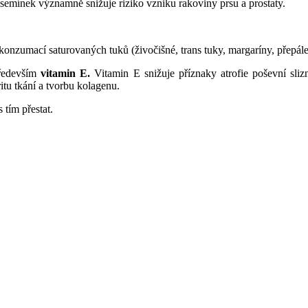
semínek významně snižuje riziko vzniku rakoviny prsu a prostaty.
i konzumací saturovaných tuků (živočišné, trans tuky, margaríny, přepá
především
vitamin E.
Vitamin E snižuje příznaky atrofie poševní sliz
ritu tkání a tvorbu kolagenu.
 tím přestat.