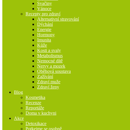
Svačiny
Vánoce
Recepty pro zdraví
Alternativní stravování
Dýchání
Energie
Hormony
Imunita
Kůže
Kosti a svaly
Metabolismus
Nemocné dítě
Nervy a mozek
Oběhová soustava
Zažívání
Zdraví muže
Zdraví ženy
Blog
Kosmetika
Recenze
Reportáže
Doma v kuchyni
Akce
Detoxikace
Potkejme se osobně