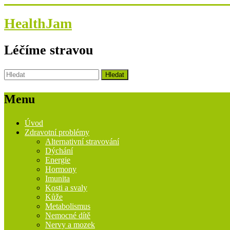
HealthJam
Léčíme stravou
Menu
Úvod
Zdravotní problémy
Alternativní stravování
Dýchání
Energie
Hormony
Imunita
Kosti a svaly
Kůže
Metabolismus
Nemocné dítě
Nervy a mozek