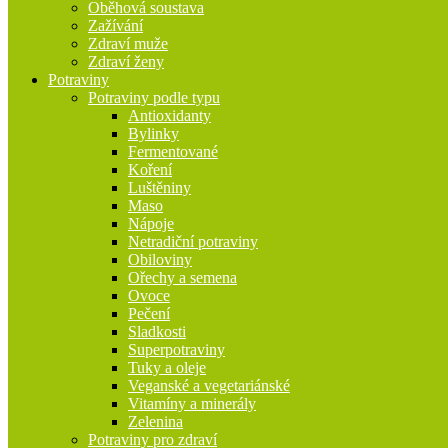
Oběhová soustava
Zažívání
Zdraví muže
Zdraví ženy
Potraviny
Potraviny podle typu
Antioxidanty
Bylinky
Fermentované
Koření
Luštěniny
Maso
Nápoje
Netradiční potraviny
Obiloviny
Ořechy a semena
Ovoce
Pečení
Sladkosti
Superpotraviny
Tuky a oleje
Veganské a vegetariánské
Vitamíny a minerály
Zelenina
Potraviny pro zdraví