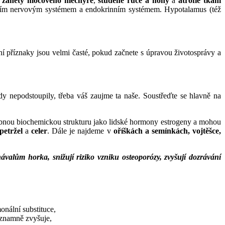
i
záněty močového měchýře
,
studené ruce a nohy
a
atrofie tkání
lním nervovým systémem a endokrinním systémem. Hypotalamus (též
ní příznaky jsou velmi časté, pokud začnete s úpravou životosprávy a
dy nepodstoupily, třeba váš zaujme ta naše. Soustřeďte se hlavně na
odobnou biochemickou strukturu jako lidské hormony estrogeny a mohou
petržel
a
celer
. Dále je najdeme v
oříškách a semínkách, vojtěšce,
ávalům horka, snižují riziko vzniku osteoporózy, zvyšují dozrávání
nální substituce,
významně zvyšuje,