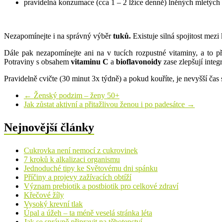
pravidelná konzumace (cca 1 – 2 lžíce denně) lněných mletých 
Nezapomínejte i na správný výběr
tuků.
Existuje silná spojitost mez
Dále pak nezapomínejte ani na v tucích rozpustné vitaminy, a to 
Potraviny s obsahem
vitaminu C
a
bioflavonoidy
zase zlepšují integ
Pravidelně cvičte (30 minut 3x týdně) a pokud kouříte, je nevyšší čas s
←
Ženský podzim – ženy 50+
Jak zůstat aktivní a přitažlivou ženou i po padesátce
→
Nejnovější články
Cukrovka není nemocí z cukrovinek
7 kroků k alkalizaci organismu
Jednoduché tipy ke Světovému dni spánku
Příčiny a projevy zažívacích obtíží
Význam prebiotik a postbiotik pro celkové zdraví
Křečové žíly
Vysoký krevní tlak
Úpal a úžeh – ta méně veselá stránka léta
Jak se správně připravit na těhotenství